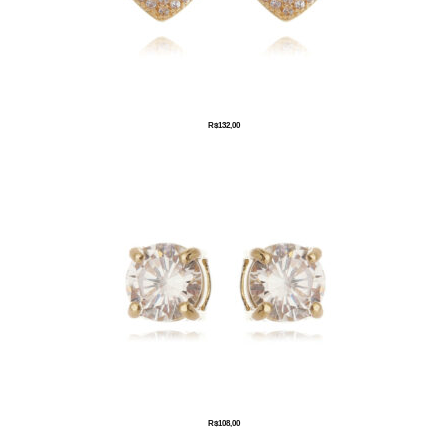
R$
132,00
R$
108,00