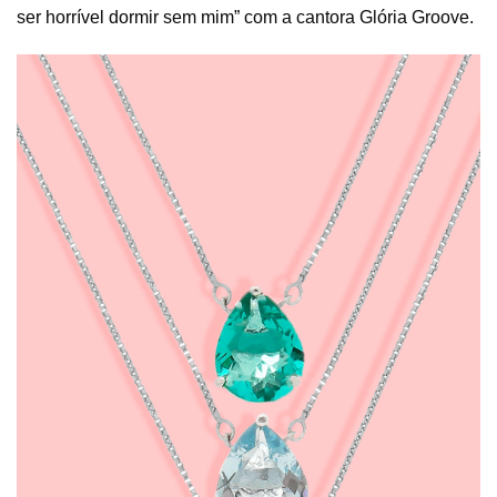
ser horrível dormir sem mim” com a cantora Glória Groove.