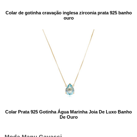
Colar de gotinha cravação inglesa zirconia prata 925 banho
ouro
Colar Prata 925 Gotinha Água Marinha Joia De Luxo Banho
De Ouro
Moda Manu Gavassi