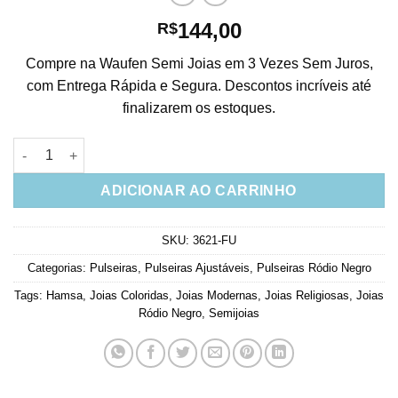
144,00
R$
Compre na Waufen Semi Joias em 3 Vezes Sem Juros,
com Entrega Rápida e Segura. Descontos incríveis até
finalizarem os estoques.
Pulseira Hamsa Ajustavel Com Olhinhos Gregos Azuis Rodio Ne
ADICIONAR AO CARRINHO
SKU:
3621-FU
Categorias:
Pulseiras
,
Pulseiras Ajustáveis
,
Pulseiras Ródio Negro
Tags:
Hamsa
,
Joias Coloridas
,
Joias Modernas
,
Joias Religiosas
,
Joias
Ródio Negro
,
Semijoias