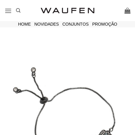
Skip
to
content
HOME
|
NOVIDADES
|
CONJUNTOS
|
PROMOÇÃO