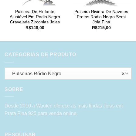
Pulseira De Elefante
Pulseira Riviera De Navetes
Ajustável Em Rodio Negro
Pretas Rodio Negro Semi
Cravejada Zirconias Joias
Joia Fina
R$
148,00
R$
215,00
CATEGORIAS DE PRODUTO
Pulseiras Ródio Negro
×
SOBRE
Desde 2010 a Waufen oferece as mais lindas Joias em
Prata Fina 925 para venda online.
PESQUISAR