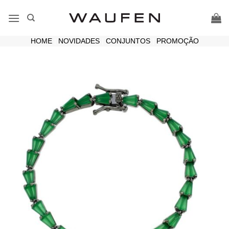
Skip
to
content
HOME
|
NOVIDADES
|
CONJUNTOS
|
PROMOÇÃO