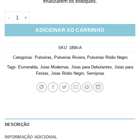
finalizarem os estoques.
Riviera Da Moda Em Rodio Negro Com Zirconias Esmeraldas q
ADICIONAR AO CARRINHO
SKU:
1894-A
Categorias:
Pulseiras
,
Pulseiras Riviera
,
Pulseiras Ródio Negro
Tags:
Esmeralda
,
Joias Modernas
,
Joias para Debutantes
,
Joias para
Festas
,
Joias Ródio Negro
,
Semijoias
DESCRIÇÃO
INFORMAÇÃO ADICIONAL