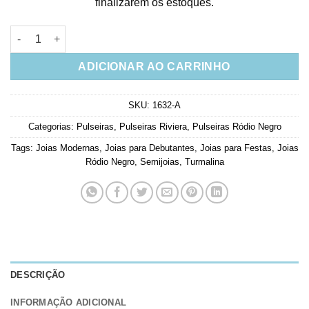
finalizarem os estoques.
Riviera Exclusiva Zirconias Retangulares Turmalina Negro qua
ADICIONAR AO CARRINHO
SKU:
1632-A
Categorias:
Pulseiras
,
Pulseiras Riviera
,
Pulseiras Ródio Negro
Tags:
Joias Modernas
,
Joias para Debutantes
,
Joias para Festas
,
Joias
Ródio Negro
,
Semijoias
,
Turmalina
DESCRIÇÃO
INFORMAÇÃO ADICIONAL