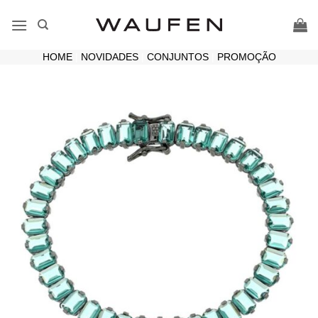
Skip
to
content
HOME
|
NOVIDADES
|
CONJUNTOS
|
PROMOÇÃO