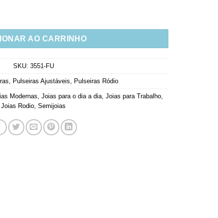
ma De Zirconias Coloridas Semi Joias quantidade
IONAR AO CARRINHO
SKU:
3551-FU
ras
,
Pulseiras Ajustáveis
,
Pulseiras Ródio
ias Modernas
,
Joias para o dia a dia
,
Joias para Trabalho
,
Joias Rodio
,
Semijoias