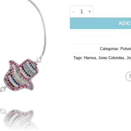
Pulseira Rodio De Mão De Fati
ADIC
Categorias:
Pulsei
Tags:
Hamsa
,
Joias Coloridas
,
Jo