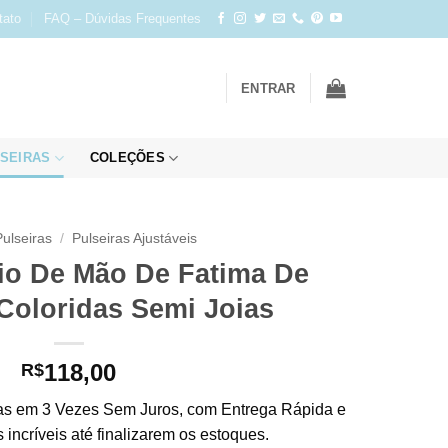
tato
FAQ – Dúvidas Frequentes
ENTRAR
SEIRAS
COLEÇÕES
Pulseiras
/
Pulseiras Ajustáveis
io De Mão De Fatima De
 Coloridas Semi Joias
118,00
R$
s em 3 Vezes Sem Juros, com Entrega Rápida e
incríveis até finalizarem os estoques.