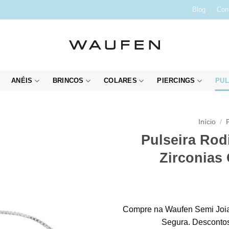
Blog
Con
ANÉIS
BRINCOS
COLARES
PIERCINGS
PUL
Início
/
Pulseira Rod
Zirconias
Compre na Waufen Semi Joia
Segura. Descontos 