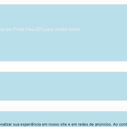
as em Prata Fina 925 para venda online.
alizar sua experiência em nosso site e em redes de anúncios. Ao con
Visa
PayPal
Stripe
MasterCard
Cash