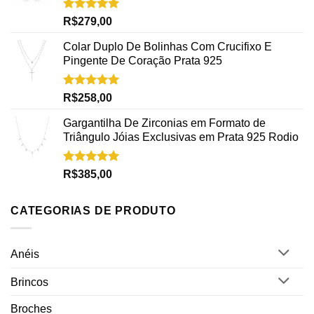
Avaliação
R$
279,00
5.00
de 5
Colar Duplo De Bolinhas Com Crucifixo E
Pingente De Coração Prata 925
Avaliação
R$
258,00
5.00
de 5
Gargantilha De Zirconias em Formato de
Triângulo Jóias Exclusivas em Prata 925 Rodio
Avaliação
R$
385,00
5.00
de 5
CATEGORIAS DE PRODUTO
Anéis
Brincos
Broches