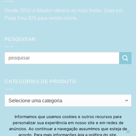
Desde 2010 a Waufen oferece as mais lindas Joias em
Prata Fina 925 para venda online.
PESQUISAR
Pesquisar
por:
CATEGORIAS DE PRODUTO
Selecione uma categoria
Informamos que usamos cookies e outros recursos para
personalizar sua experiência em nosso site e em redes de
Visa
PayPal
Stripe
MasterCard
Cash
anúncios. Ao continuar a navegação assumimos que esteja de
On
acordo. Para mais informações leia a política do site.
HOME
SOBRE
POLÍTICA DE PRIVACIDADE
ENTREGA