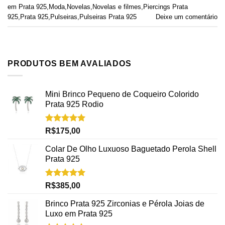
em Prata 925
,
Moda
,
Novelas
,
Novelas e filmes
,
Piercings Prata
925
,
Prata 925
,
Pulseiras
,
Pulseiras Prata 925
Deixe um comentário
PRODUTOS BEM AVALIADOS
Mini Brinco Pequeno de Coqueiro Colorido
Prata 925 Rodio
Avaliação
R$
175,00
5.00
de 5
Colar De Olho Luxuoso Baguetado Perola Shell
Prata 925
Avaliação
R$
385,00
5.00
de 5
Brinco Prata 925 Zirconias e Pérola Joias de
Luxo em Prata 925