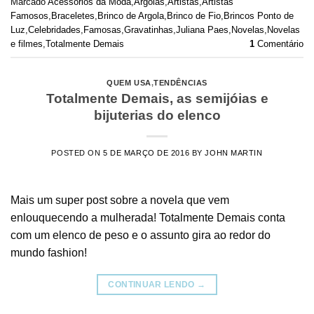
Marcado
Acessórios da Moda
,
Argolas
,
Artistas
,
Artistas
Famosos
,
Braceletes
,
Brinco de Argola
,
Brinco de Fio
,
Brincos Ponto de
Luz
,
Celebridades
,
Famosas
,
Gravatinhas
,
Juliana Paes
,
Novelas
,
Novelas
e filmes
,
Totalmente Demais
1
Comentário
QUEM USA
,
TENDÊNCIAS
Totalmente Demais, as semijóias e
bijuterias do elenco
POSTED ON
5 DE MARÇO DE 2016
BY
JOHN MARTIN
Mais um super post sobre a novela que vem
enlouquecendo a mulherada! Totalmente Demais conta
com um elenco de peso e o assunto gira ao redor do
mundo fashion!
CONTINUAR LENDO
→