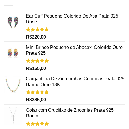
Ear Cuff Pequeno Colorido De Asa Prata 925
Rosé
Avaliação
R$
220,00
5.00
de 5
Mini Brinco Pequeno de Abacaxi Colorido Ouro
Prata 925
Avaliação
R$
165,00
5.00
de 5
Gargantilha De Zirconinhas Coloridas Prata 925
Banho Ouro 18K
Avaliação
R$
385,00
5.00
de 5
Colar com Crucifixo de Zirconias Prata 925
Rodio