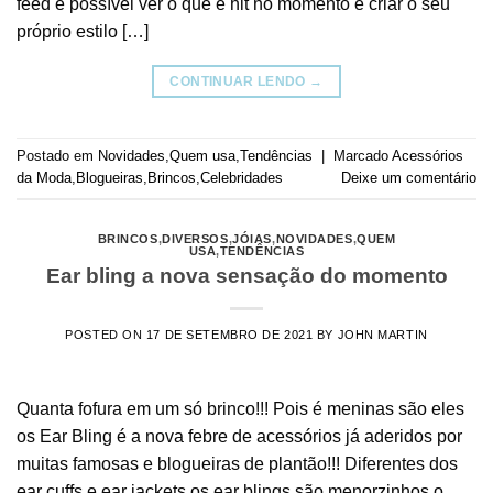
feed é possível ver o que é hit no momento e criar o seu
próprio estilo […]
CONTINUAR LENDO
→
Postado em
Novidades
,
Quem usa
,
Tendências
|
Marcado
Acessórios
da Moda
,
Blogueiras
,
Brincos
,
Celebridades
Deixe um comentário
BRINCOS
,
DIVERSOS
,
JÓIAS
,
NOVIDADES
,
QUEM
USA
,
TENDÊNCIAS
Ear bling a nova sensação do momento
POSTED ON
17 DE SETEMBRO DE 2021
BY
JOHN MARTIN
Quanta fofura em um só brinco!!! Pois é meninas são eles
os Ear Bling é a nova febre de acessórios já aderidos por
muitas famosas e blogueiras de plantão!!! Diferentes dos
ear cuffs e ear jackets os ear blings são menorzinhos o