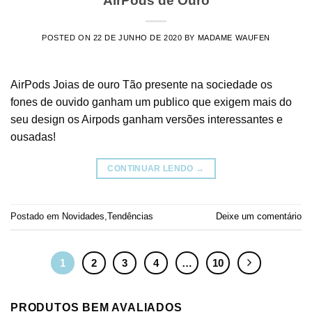
AirPods de Ouro
POSTED ON
22 DE JUNHO DE 2020
BY
MADAME WAUFEN
AirPods Joias de ouro Tão presente na sociedade os
fones de ouvido ganham um publico que exigem mais do
seu design os Airpods ganham versões interessantes e
ousadas!
CONTINUAR LENDO
→
Postado em
Novidades
,
Tendências
Deixe um comentário
1
2
3
4
…
10
PRODUTOS BEM AVALIADOS