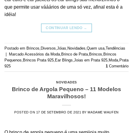
que permite usar vááários de uma só vez, afinal esta é a
idéia!
CONTINUAR LENDO
→
Postado em
Brincos
,
Diversos
,
Jóias
,
Novidades
,
Quem usa
,
Tendências
|
Marcado
Acessórios da Moda
,
Brinco de Prata
,
Brincos
,
Brincos
Pequenos
,
Brincos Prata 925
,
Ear Blings
,
Joias em Prata 925
,
Moda
,
Prata
925
1
Comentário
NOVIDADES
Brinco de Argola Pequeno – 11 Modelos
Maravilhosos!
POSTED ON
17 DE SETEMBRO DE 2021
BY
MADAME WAUFEN
O brinco de argola pequeno é uma semijoia muito