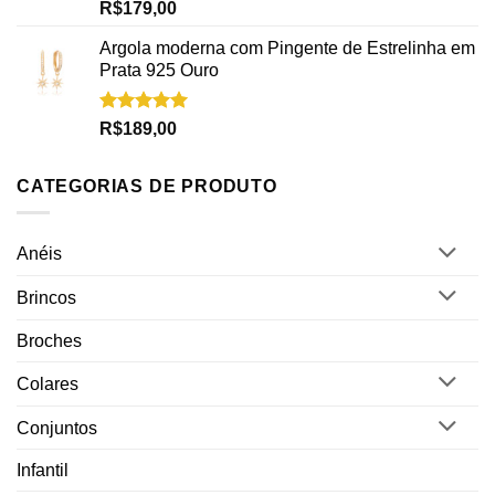
Avaliação
R$
179,00
5.00
de 5
Argola moderna com Pingente de Estrelinha em
Prata 925 Ouro
Avaliação
R$
189,00
5.00
de 5
CATEGORIAS DE PRODUTO
Anéis
Brincos
Broches
Colares
Conjuntos
Infantil