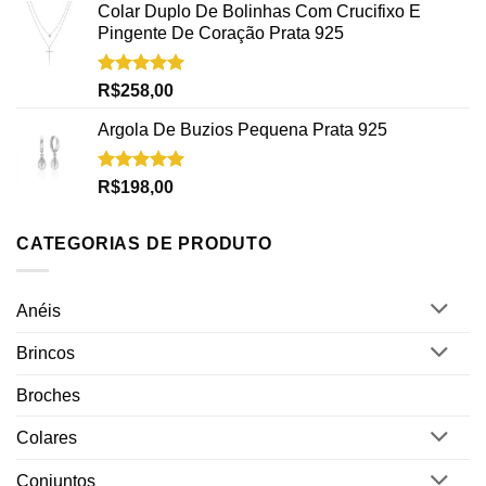
Colar Duplo De Bolinhas Com Crucifixo E
Pingente De Coração Prata 925
Avaliação
R$
258,00
5.00
de 5
Argola De Buzios Pequena Prata 925
Avaliação
R$
198,00
5.00
de 5
CATEGORIAS DE PRODUTO
Anéis
Brincos
Broches
Colares
Conjuntos