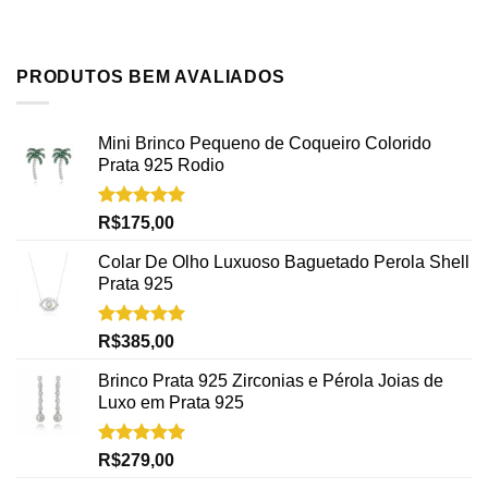
PRODUTOS BEM AVALIADOS
Mini Brinco Pequeno de Coqueiro Colorido
Prata 925 Rodio
Avaliação
R$
175,00
5.00
de 5
Colar De Olho Luxuoso Baguetado Perola Shell
Prata 925
Avaliação
R$
385,00
5.00
de 5
Brinco Prata 925 Zirconias e Pérola Joias de
Luxo em Prata 925
Avaliação
R$
279,00
5.00
de 5