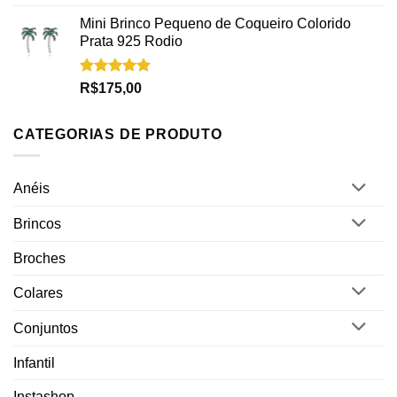
5.00
de 5
Mini Brinco Pequeno de Coqueiro Colorido
Prata 925 Rodio
Avaliação
R$
175,00
5.00
de 5
CATEGORIAS DE PRODUTO
Anéis
Brincos
Broches
Colares
Conjuntos
Infantil
Instashop