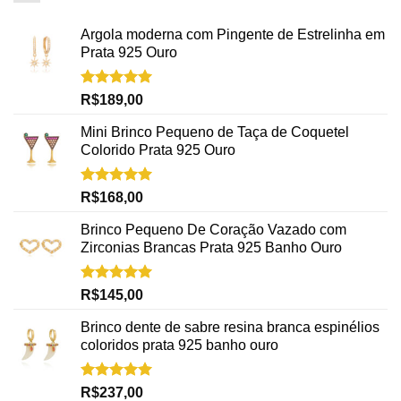
Argola moderna com Pingente de Estrelinha em
Prata 925 Ouro
Avaliação
R$
189,00
5.00
de 5
Mini Brinco Pequeno de Taça de Coquetel
Colorido Prata 925 Ouro
Avaliação
R$
168,00
5.00
de 5
Brinco Pequeno De Coração Vazado com
Zirconias Brancas Prata 925 Banho Ouro
Avaliação
R$
145,00
5.00
de 5
Brinco dente de sabre resina branca espinélios
coloridos prata 925 banho ouro
Avaliação
R$
237,00