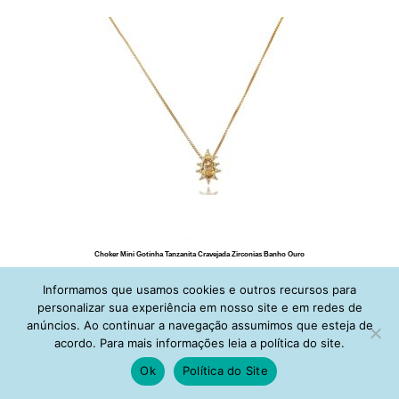
Choker Mini Gotinha Tanzanita Cravejada Zirconias Banho Ouro
R$
89,00
Informamos que usamos cookies e outros recursos para
Adicionar ao carrinho
personalizar sua experiência em nosso site e em redes de
anúncios. Ao continuar a navegação assumimos que esteja de
acordo. Para mais informações leia a política do site.
Ok
Política do Site