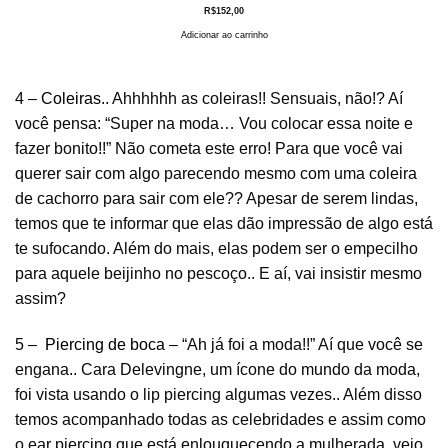
R$
152,00
Adicionar ao carrinho
4 –
Coleiras
.. Ahhhhhh as coleiras!! Sensuais, não!? Aí
você pensa: “Super na moda… Vou colocar essa noite e
fazer bonito!!” Não cometa este erro! Para que você vai
querer sair com algo parecendo mesmo com uma coleira
de cachorro para sair com ele?? Apesar de serem lindas,
temos que te informar que elas dão impressão de algo está
te sufocando. Além do mais, elas podem ser o empecilho
para aquele beijinho no pescoço.. E aí, vai insistir mesmo
assim?
5 –
Piercing de boca
– “Ah já foi a moda!!” Aí que você se
engana.. Cara Delevingne, um ícone do mundo da moda,
foi vista usando o lip piercing algumas vezes.. Além disso
temos acompanhado todas as celebridades e assim como
o ear piercing que está enlouquecendo a mulherada, veio