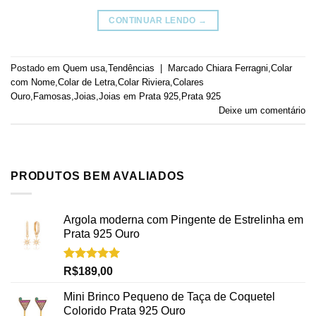
CONTINUAR LENDO
→
Postado em
Quem usa
,
Tendências
|
Marcado
Chiara Ferragni
,
Colar
com Nome
,
Colar de Letra
,
Colar Riviera
,
Colares
Ouro
,
Famosas
,
Joias
,
Joias em Prata 925
,
Prata 925
Deixe um comentário
PRODUTOS BEM AVALIADOS
Argola moderna com Pingente de Estrelinha em
Prata 925 Ouro
Avaliação
R$
189,00
5.00
de 5
Mini Brinco Pequeno de Taça de Coquetel
Colorido Prata 925 Ouro