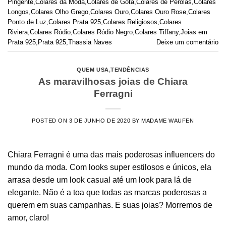
Pingente
,
Colares da Moda
,
Colares de Gota
,
Colares de Pérolas
,
Colares
Longos
,
Colares Olho Grego
,
Colares Ouro
,
Colares Ouro Rose
,
Colares
Ponto de Luz
,
Colares Prata 925
,
Colares Religiosos
,
Colares
Riviera
,
Colares Ródio
,
Colares Ródio Negro
,
Colares Tiffany
,
Joias em
Prata 925
,
Prata 925
,
Thassia Naves
Deixe um comentário
QUEM USA
,
TENDÊNCIAS
As maravilhosas joias de Chiara
Ferragni
POSTED ON
3 DE JUNHO DE 2020
BY
MADAME WAUFEN
Chiara Ferragni é uma das mais poderosas influencers do
mundo da moda. Com looks super estilosos e únicos, ela
arrasa desde um look casual até um look para lá de
elegante. Não é a toa que todas as marcas poderosas a
querem em suas campanhas. E suas joias? Morremos de
amor, claro!