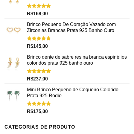
Avaliação
R$
168,00
5.00
de 5
Brinco Pequeno De Coração Vazado com
Zirconias Brancas Prata 925 Banho Ouro
Avaliação
R$
145,00
5.00
de 5
Brinco dente de sabre resina branca espinélios
coloridos prata 925 banho ouro
Avaliação
R$
237,00
5.00
de 5
Mini Brinco Pequeno de Coqueiro Colorido
Prata 925 Rodio
Avaliação
R$
175,00
5.00
de 5
CATEGORIAS DE PRODUTO