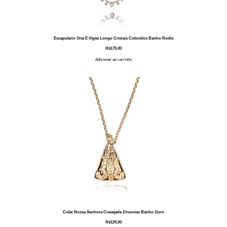
Escapulario Orai E Vigiai Longo Cristais Coloridos Banho Rodio
R$
175,00
Adicionar ao carrinho
Colar Nossa Senhora Cravejada Zirconias Banho Ouro
R$
129,00