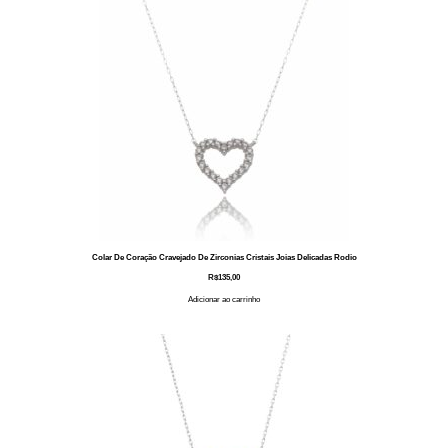
Colar De Coração Cravejado De Zirconias Cristais Joias Delicadas Rodio
R$
135,00
Adicionar ao carrinho