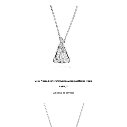
Colar Nossa Senhora Cravejada Zirconias Banho Rodio
R$
129,00
Adicionar ao carrinho