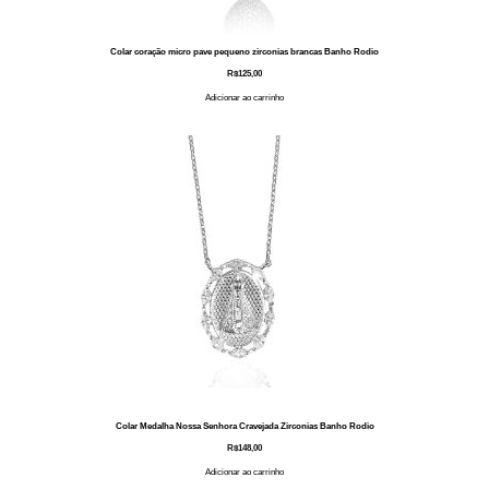
Colar coração micro pave pequeno zirconias brancas Banho Rodio
R$
125,00
Adicionar ao carrinho
Colar Medalha Nossa Senhora Cravejada Zirconias Banho Rodio
R$
148,00
Adicionar ao carrinho