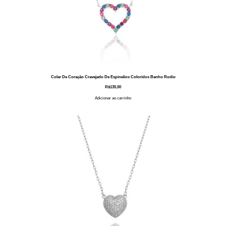
Colar De Coração Cravejado De Espinelios Coloridos Banho Rodio
R$
135,00
Adicionar ao carrinho