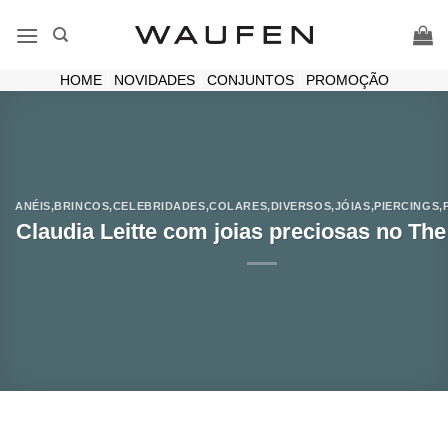
Skip
to
content
HOME
|
NOVIDADES
|
CONJUNTOS
|
PROMOÇÃO
ANÉIS
,
BRINCOS
,
CELEBRIDADES
,
COLARES
,
DIVERSOS
,
JÓIAS
,
PIERCINGS
,
Claudia Leitte com joias preciosas no The