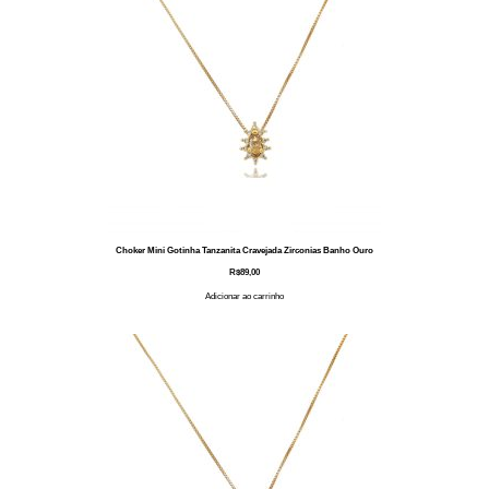
Choker Mini Gotinha Tanzanita Cravejada Zirconias Banho Ouro
R$
89,00
Adicionar ao carrinho