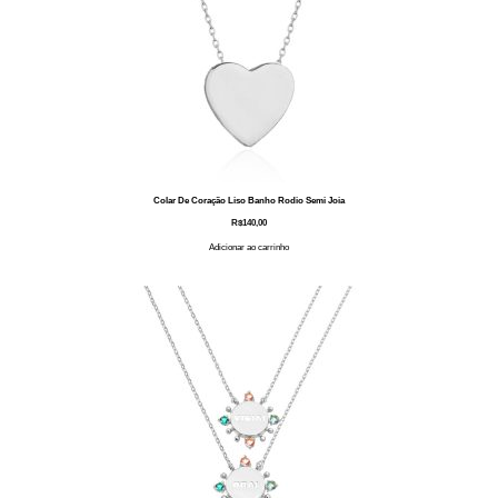
Colar De Coração Liso Banho Rodio Semi Joia
R$
140,00
Adicionar ao carrinho