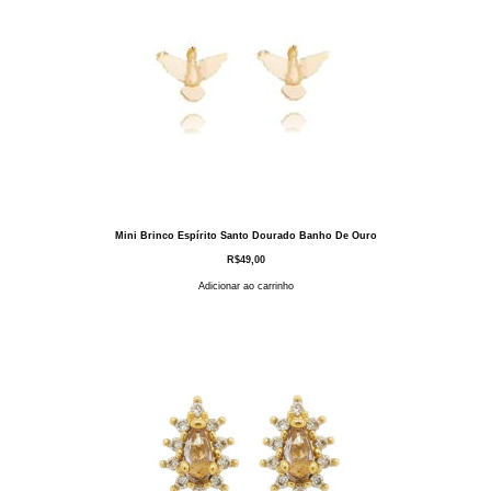
Mini Brinco Espírito Santo Dourado Banho De Ouro
R$
49,00
Adicionar ao carrinho