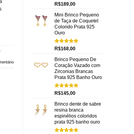
á
Avaliação
R$
189,00
5.00
de 5
s
Mini Brinco Pequeno
de Taça de Coquetel
Colorido Prata 925
Ouro
Avaliação
R$
168,00
a
5.00
de 5
Brinco Pequeno De
mentário
Coração Vazado com
Zirconias Brancas
Prata 925 Banho Ouro
Avaliação
R$
145,00
5.00
de 5
Brinco dente de sabre
resina branca
espinélios coloridos
prata 925 banho ouro