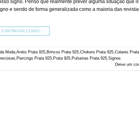
nosso signo. Penso que realmente prever alguma situação que ir
gno e sendo de forma generalizada como a maioria das revista
CONTINUAR LENDO
→
 da Moda
,
Anéis Prata 925
,
Brincos Prata 925
,
Chokers Prata 925
,
Colares Prat
reciosas
,
Piercings Prata 925
,
Prata 925
,
Pulseiras Prata 925
,
Signos
Deixe um co