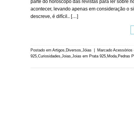
parte do horóscopo das revistas para ler sobre 
acontecer, levando apenas em consideração o si
descreve, é difícil.. […]
Postado em
Artigos
,
Diversos
,
Jóias
|
Marcado
Acessórios
925
,
Curiosidades
,
Joias
,
Joias em Prata 925
,
Moda
,
Pedras P