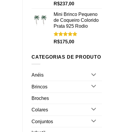
Avaliação
R$
237,00
5.00
de 5
Mini Brinco Pequeno
de Coqueiro Colorido
Prata 925 Rodio
Avaliação
R$
175,00
5.00
de 5
CATEGORIAS DE PRODUTO
Anéis
Brincos
Broches
Colares
Conjuntos