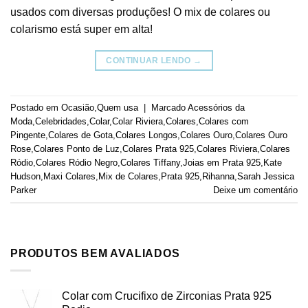
usados com diversas produções! O mix de colares ou
colarismo está super em alta!
CONTINUAR LENDO
→
Postado em
Ocasião
,
Quem usa
|
Marcado
Acessórios da
Moda
,
Celebridades
,
Colar
,
Colar Riviera
,
Colares
,
Colares com
Pingente
,
Colares de Gota
,
Colares Longos
,
Colares Ouro
,
Colares Ouro
Rose
,
Colares Ponto de Luz
,
Colares Prata 925
,
Colares Riviera
,
Colares
Ródio
,
Colares Ródio Negro
,
Colares Tiffany
,
Joias em Prata 925
,
Kate
Hudson
,
Maxi Colares
,
Mix de Colares
,
Prata 925
,
Rihanna
,
Sarah Jessica
Parker
Deixe um comentário
PRODUTOS BEM AVALIADOS
Colar com Crucifixo de Zirconias Prata 925