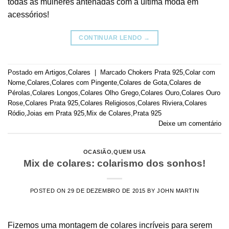
todas as mulheres antenadas com a última moda em
acessórios!
CONTINUAR LENDO
→
Postado em
Artigos
,
Colares
|
Marcado
Chokers Prata 925
,
Colar com
Nome
,
Colares
,
Colares com Pingente
,
Colares de Gota
,
Colares de
Pérolas
,
Colares Longos
,
Colares Olho Grego
,
Colares Ouro
,
Colares Ouro
Rose
,
Colares Prata 925
,
Colares Religiosos
,
Colares Riviera
,
Colares
Ródio
,
Joias em Prata 925
,
Mix de Colares
,
Prata 925
Deixe um comentário
OCASIÃO
,
QUEM USA
Mix de colares: colarismo dos sonhos!
POSTED ON
29 DE DEZEMBRO DE 2015
BY
JOHN MARTIN
Fizemos uma montagem de colares incríveis para serem