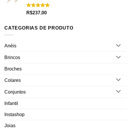
Avaliação
R$
237,00
5.00
de 5
CATEGORIAS DE PRODUTO
Anéis
Brincos
Broches
Colares
Conjuntos
Infantil
Instashop
Joias