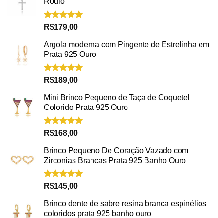
Rodio
Avaliação
R$
179,00
5.00
de 5
Argola moderna com Pingente de Estrelinha em
Prata 925 Ouro
Avaliação
R$
189,00
5.00
de 5
Mini Brinco Pequeno de Taça de Coquetel
Colorido Prata 925 Ouro
Avaliação
R$
168,00
5.00
de 5
Brinco Pequeno De Coração Vazado com
Zirconias Brancas Prata 925 Banho Ouro
Avaliação
R$
145,00
5.00
de 5
Brinco dente de sabre resina branca espinélios
coloridos prata 925 banho ouro