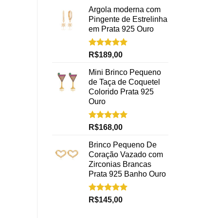
Argola moderna com
Pingente de Estrelinha
em Prata 925 Ouro
Avaliação
R$
189,00
5.00
de 5
Mini Brinco Pequeno
de Taça de Coquetel
Colorido Prata 925
Ouro
Avaliação
R$
168,00
5.00
de 5
Brinco Pequeno De
Coração Vazado com
Zirconias Brancas
Prata 925 Banho Ouro
Avaliação
R$
145,00
5.00
de 5