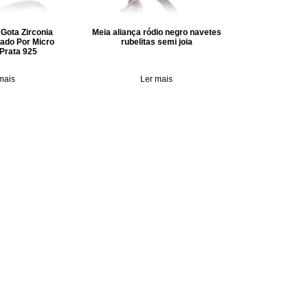
 Gota Zirconia
Meia aliança ródio negro navetes
ado Por Micro
rubelitas semi joia
 Prata 925
mais
Ler mais