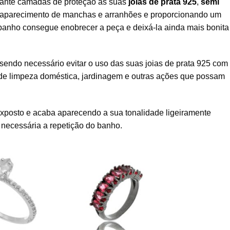
ante camadas de proteção às suas
joias de prata 925
,
semi
do aparecimento de manchas e arranhões e proporcionando um
 o banho consegue enobrecer a peça e deixá-la ainda mais bonit
 sendo necessário evitar o uso das suas joias de prata 925 co
s de limpeza doméstica, jardinagem e outras ações que possam
exposto e acaba aparecendo a sua tonalidade ligeiramente
z necessária a repetição do banho.