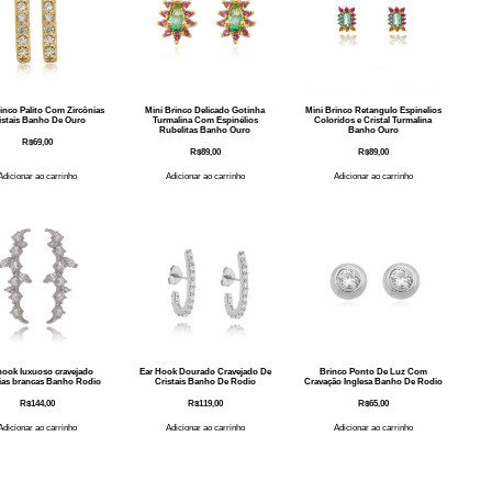
inco Palito Com Zircônias
Mini Brinco Delicado Gotinha
Mini Brinco Retangulo Espinelios
istais Banho De Ouro
Turmalina Com Espinélios
Coloridos e Cristal Turmalina
Rubelitas Banho Ouro
Banho Ouro
R$
69,00
R$
89,00
R$
89,00
Adicionar ao carrinho
Adicionar ao carrinho
Adicionar ao carrinho
hook luxuoso cravejado
Ear Hook Dourado Cravejado De
Brinco Ponto De Luz Com
ias brancas Banho Rodio
Cristais Banho De Rodio
Cravação Inglesa Banho De Rodio
R$
144,00
R$
119,00
R$
65,00
Adicionar ao carrinho
Adicionar ao carrinho
Adicionar ao carrinho