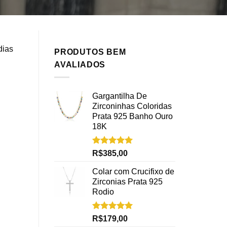
dias
PRODUTOS BEM
AVALIADOS
Gargantilha De
Zirconinhas Coloridas
Prata 925 Banho Ouro
18K
Avaliação
R$
385,00
5.00
de 5
Colar com Crucifixo de
Zirconias Prata 925
Rodio
Avaliação
R$
179,00
5.00
de 5