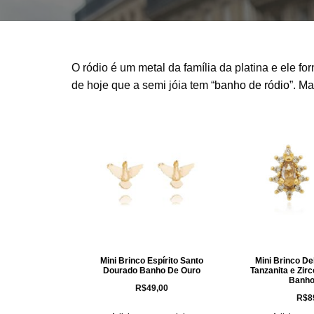
O ródio é um metal da família da platina e ele f
de hoje que a semi jóia tem “
banho de ródio
”. M
Mini Brinco Espírito Santo
Mini Brinco De
Dourado Banho De Ouro
Tanzanita e Zir
Banho
R$
49,00
R$
8