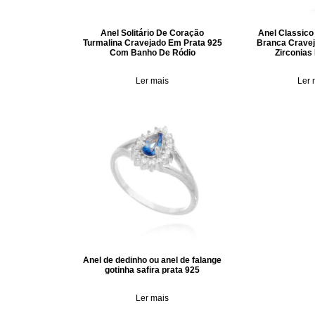
Anel Solitário De Coração
Anel Classico
Turmalina Cravejado Em Prata 925
Branca Cravej
Com Banho De Ródio
Zirconias
Ler mais
Ler 
Anel de dedinho ou anel de falange
gotinha safira prata 925
Ler mais