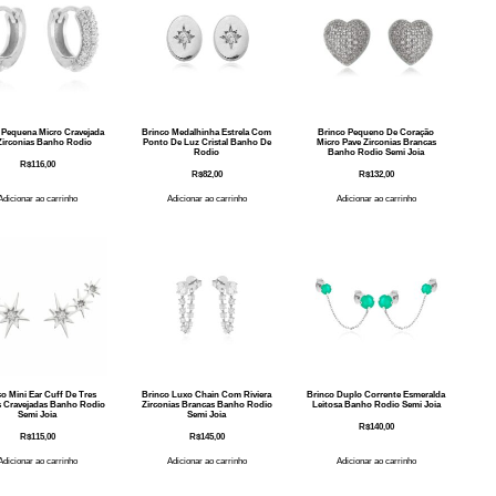
 Pequena Micro Cravejada
Brinco Medalhinha Estrela Com
Brinco Pequeno De Coração
Zirconias Banho Rodio
Ponto De Luz Cristal Banho De
Micro Pave Zirconias Brancas
Rodio
Banho Rodio Semi Joia
R$
116,00
R$
82,00
R$
132,00
Adicionar ao carrinho
Adicionar ao carrinho
Adicionar ao carrinho
o Mini Ear Cuff De Tres
Brinco Luxo Chain Com Riviera
Brinco Duplo Corrente Esmeralda
as Cravejadas Banho Rodio
Zirconias Brancas Banho Rodio
Leitosa Banho Rodio Semi Joia
Semi Joia
Semi Joia
R$
140,00
R$
115,00
R$
145,00
Adicionar ao carrinho
Adicionar ao carrinho
Adicionar ao carrinho