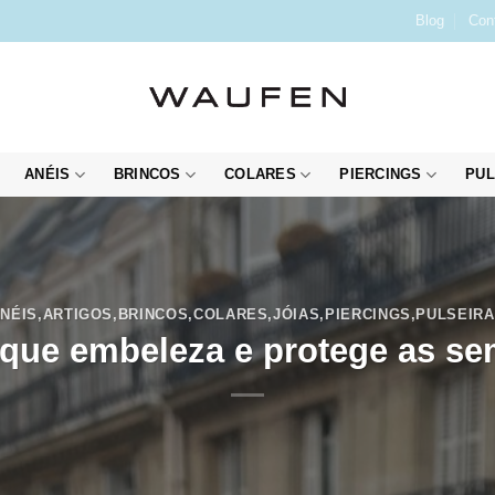
Blog
Con
ANÉIS
BRINCOS
COLARES
PIERCINGS
PUL
NÉIS
,
ARTIGOS
,
BRINCOS
,
COLARES
,
JÓIAS
,
PIERCINGS
,
PULSEIR
que embeleza e protege as sem