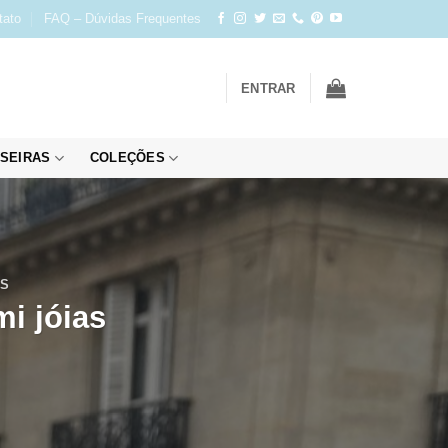
tato
FAQ – Dúvidas Frequentes
ENTRAR
SEIRAS
COLEÇÕES
AS
i jóias