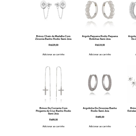
Brinco Chain de Medalha Com
Argola Pequena Rodio Pequena
Argola
Zirconia Banho Rodio Semi Joia
Bolinhas Semi Joia
De 
R$
129,00
R$
119,00
Adicionar ao carrinho
Adicionar ao carrinho
Brinco De Corrente Com
Argolinha De Zirconias Banho
Brinc
Pingente de Cruz Banho Rodio
Rodio Semi Joia
Estrel
Semi Joia
R$
95,00
R$
99,00
Adicionar ao carrinho
Adicionar ao carrinho