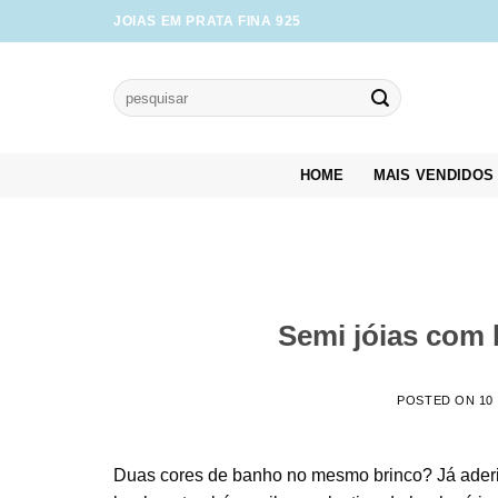
Skip
JOIAS EM PRATA FINA 925
to
content
Pesquisar
por:
HOME
MAIS VENDIDOS
Semi jóias com 
POSTED ON
10
Duas cores de banho no mesmo brinco? Já aderiu