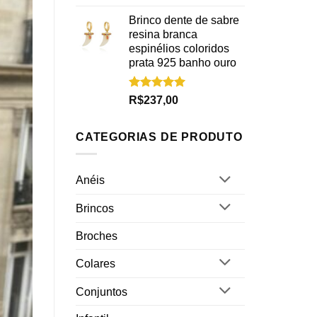
5.00
de 5
Brinco dente de sabre
resina branca
espinélios coloridos
prata 925 banho ouro
Avaliação
R$
237,00
5.00
de 5
CATEGORIAS DE PRODUTO
Anéis
Brincos
Broches
Colares
Conjuntos