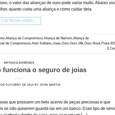
isso, o valor das alianças de ouro pode variar muito. Abaixo voc
elhor, quanto custa uma aliança e como cuidar dela.
CONTINUAR LENDO
→
nto
,
Aliança de Compromisso
,
Aliança de Namoro
,
Aliança de
nel de Compromisso
,
Anel Solitário
,
Joias
,
Ouro
,
Ouro 18k
,
Ouro Rosé
,
Prata 92
1
Com
ARTIGOS
,
DIVERSOS
funciona o seguro de joias
 DE OUTUBRO DE 2016
BY
JOHN MARTIN
essoas que possuem um belo acervo de peças preciosas e que
is se não quiserem guardá-las em um banco. Esse tipo de serv
a joalheria dentro de casa, para usar em um […]