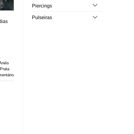
Piercings
Pulseiras
dias
Anéis
 Prata
mentário