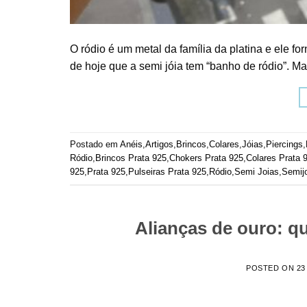
O ródio é um metal da família da platina e ele f
de hoje que a semi jóia tem “banho de ródio”. M
Postado em
Anéis
,
Artigos
,
Brincos
,
Colares
,
Jóias
,
Piercings
,
Ródio
,
Brincos Prata 925
,
Chokers Prata 925
,
Colares Prata 
925
,
Prata 925
,
Pulseiras Prata 925
,
Ródio
,
Semi Joias
,
Semij
Alianças de ouro: q
POSTED ON
23