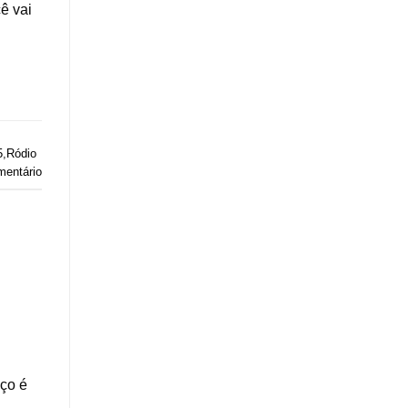
ê vai
5
,
Ródio
entário
iço é