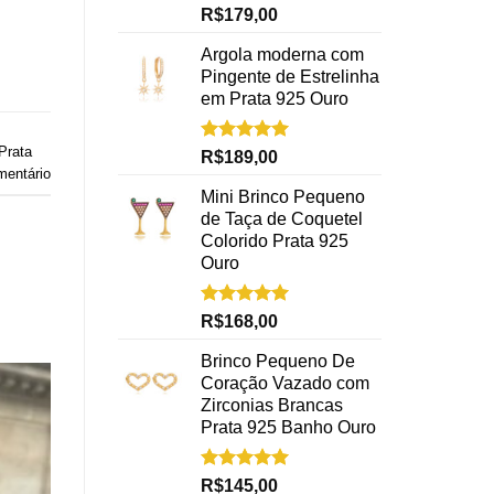
Avaliação
R$
179,00
5.00
de 5
Argola moderna com
Pingente de Estrelinha
em Prata 925 Ouro
Prata
Avaliação
R$
189,00
5.00
de 5
mentário
Mini Brinco Pequeno
de Taça de Coquetel
Colorido Prata 925
Ouro
Avaliação
R$
168,00
5.00
de 5
Brinco Pequeno De
Coração Vazado com
Zirconias Brancas
Prata 925 Banho Ouro
Avaliação
R$
145,00