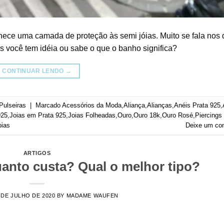
ornece uma camada de proteção às semi jóias. Muito se fala nos 
as você tem idéia ou sabe o que o banho significa?
CONTINUAR LENDO
→
Pulseiras
|
Marcado
Acessórios da Moda
,
Aliança
,
Alianças
,
Anéis Prata 925
,
925
,
Joias em Prata 925
,
Joias Folheadas
,
Ouro
,
Ouro 18k
,
Ouro Rosé
,
Piercings
oias
Deixe um co
ARTIGOS
uanto custa? Qual o melhor tipo?
 DE JULHO DE 2020
BY
MADAME WAUFEN