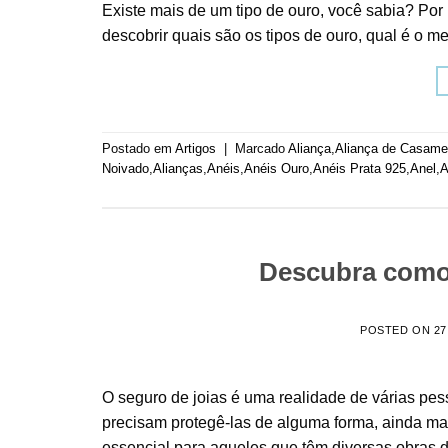
Existe mais de um tipo de ouro, você sabia? Por 
descobrir quais são os tipos de ouro, qual é o m
Postado em
Artigos
|
Marcado
Aliança
,
Aliança de Casame
Noivado
,
Alianças
,
Anéis
,
Anéis Ouro
,
Anéis Prata 925
,
Anel
,
A
Descubra como 
POSTED ON
27
O seguro de joias é uma realidade de várias p
precisam protegê-las de alguma forma, ainda ma
essencial para aqueles que têm diversas obras d