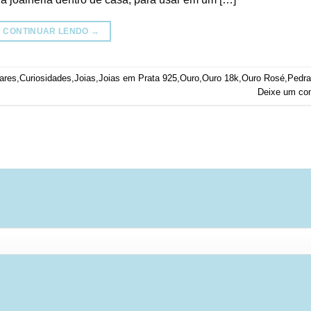
CONTINUAR LENDO
→
ares
,
Curiosidades
,
Joias
,
Joias em Prata 925
,
Ouro
,
Ouro 18k
,
Ouro Rosé
,
Pedr
Deixe um co