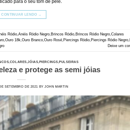
icado para o seu tom de pele.
CONTINUAR LENDO
→
néis Ródio
,
Anéis Ródio Negro
,
Brincos Ródio
,
Brincos Ródio Negro
,
Colares
ro
,
Ouro 18k
,
Ouro Branco
,
Ouro Rosé
,
Piercings Ródio
,
Piercings Ródio Negro
,
gro
Deixe um co
NCOS
,
COLARES
,
JÓIAS
,
PIERCINGS
,
PULSEIRAS
eza e protege as semi jóias
DE SETEMBRO DE 2021
BY
JOHN MARTIN