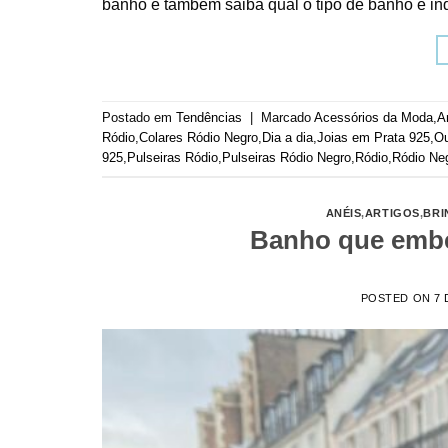
banho e também saiba qual o tipo de banho é ind
Postado em
Tendências
|
Marcado
Acessórios da Moda
,
A
Ródio
,
Colares Ródio Negro
,
Dia a dia
,
Joias em Prata 925
,
Ou
925
,
Pulseiras Ródio
,
Pulseiras Ródio Negro
,
Ródio
,
Ródio Ne
ANÉIS
,
ARTIGOS
,
BRI
Banho que embel
POSTED ON
7 