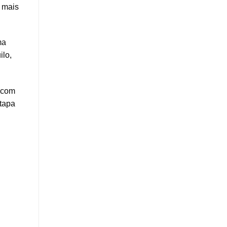
 mais
ma
ilo,
o com
tapa