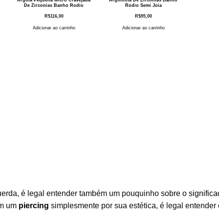
De Zirconias Banho Rodio
Rodio Semi Joia
R$
116,00
R$
95,00
Adicionar ao carrinho
Adicionar ao carrinho
squerda, é legal entender também um pouquinho sobre o
signific
am um
piercing
simplesmente por sua estética, é legal entender