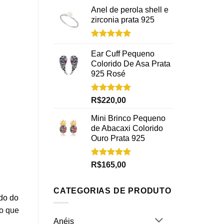
Anel de perola shell e
zirconia prata 925
Avaliação
5.00
de 5
Ear Cuff Pequeno
Colorido De Asa Prata
925 Rosé
Avaliação
R$
220,00
5.00
de 5
Mini Brinco Pequeno
de Abacaxi Colorido
Ouro Prata 925
Avaliação
R$
165,00
5.00
de 5
CATEGORIAS DE PRODUTO
ado do
 o que
Anéis