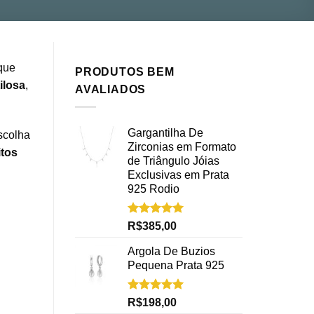
que
PRODUTOS BEM
ilosa
,
AVALIADOS
Gargantilha De
scolha
Zirconias em Formato
tos
de Triângulo Jóias
Exclusivas em Prata
925 Rodio
Avaliação
R$
385,00
5.00
de 5
Argola De Buzios
Pequena Prata 925
Avaliação
R$
198,00
5.00
de 5