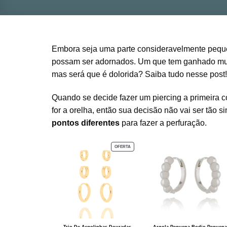
Embora seja uma parte consideravelmente pequ
possam ser adornados. Um que tem ganhado mui
mas será que é dolorida? Saiba tudo nesse post!
Quando se decide fazer um piercing a primeira c
for a orelha, então sua decisão não vai ser tão
pontos diferentes
para fazer a perfuração.
PRODUTO
OFERTA
EM
PROMOÇÃO
Trio De Argolinhas Douradas
Argola Pequena Rodio Pequena