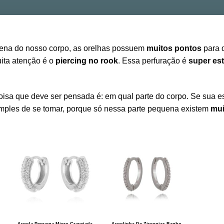
ena do nosso corpo, as orelhas possuem
muitos pontos
para 
ta atenção é o
piercing no rook
. Essa perfuração é
super est
oisa que deve ser pensada é: em qual parte do corpo. Se sua e
 simples de se tomar, porque só nessa parte pequena existem
mui
Argola Pequena Micro Cravejada
Argolinha De Zirconias Banho