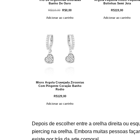
Banho De Ouro
Bolinhas Semi Joia
O
O
R$
119,00
R$
0,00
R$
119,00
preço
preço
original
atual
Adicionar ao carrinho
Adicionar ao carrinho
era:
é:
R$119,00.
R$0,00.
Micro Argola Cravejada Zirconias
Com Pingente Coração Banho
Rodio
R$
129,00
Adicionar ao carrinho
Depois de escolher entre a orelha direita ou e
piercing na orelha
. Embora muitas pessoas faç
existe por trás da arte corporal.