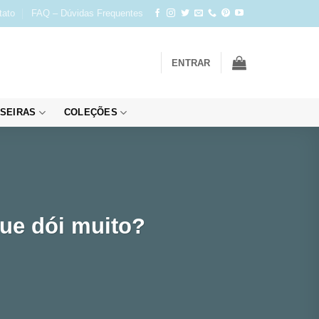
tato
FAQ – Dúvidas Frequentes
ENTRAR
SEIRAS
COLEÇÕES
que dói muito?