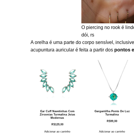
O piercing no rook é lin
dói, rs
A orelha é uma parte do corpo sensível, inclusiv
acupuntura auricular é feita a partir dos
pontos e
Ear Cuff Navetinhas Com
Gargantilha Ponto De Luz
Zirconias Turmalina Joias
Turmalina
Modernas
R$
99,00
R$
129,00
Adicionar ao carrinho
Adicionar ao carrinho