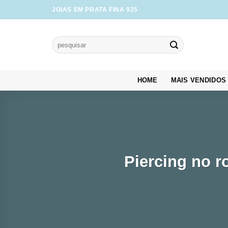
Skip
JOIAS EM PRATA FINA 925
to
content
Pesquisar
por:
HOME
MAIS VENDIDOS
Piercing no r