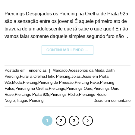
Piercings Despojados os Piercing na Orelha de Prata 925
são a sensação entre os jovens! É aquele primeiro ato de
bravura de um adolescente que já sabe o que quer! E não
vamos falar somente daquele simples segundo furo não …
CONTINUAR LENDO
→
Postado em
Tendências
|
Marcado
Acessórios da Moda
,
Daith
Piercing
,
Furar a Orelha
,
Helix Piercing
,
Joias
,
Joias em Prata
925
,
Moda
,
Piercing
,
Piercing de Pressão
,
Piercing Fake
,
Piercing
Falso
,
Piercing na Orelha
,
Piercings
,
Piercings Ouro
,
Piercings Ouro
Rose
,
Piercings Prata 925
,
Piercings Ródio
,
Piercings Ródio
Negro
,
Tragus Piercing
Deixe um comentário
1
2
3