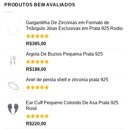
PRODUTOS BEM AVALIADOS
Gargantilha De Zirconias em Formato de
Triângulo Jóias Exclusivas em Prata 925 Rodio
Avaliação
R$
385,00
5.00
de 5
Argola De Buzios Pequena Prata 925
Avaliação
R$
198,00
5.00
de 5
Anel de perola shell e zirconia prata 925
Avaliação
5.00
de 5
Ear Cuff Pequeno Colorido De Asa Prata 925
Rosé
Avaliação
R$
220,00
5.00
de 5