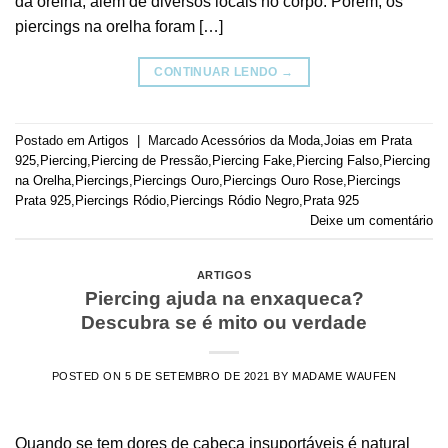
da orelha, além de diversos locais no corpo. Porém, os
piercings na orelha foram […]
CONTINUAR LENDO
→
Postado em
Artigos
|
Marcado
Acessórios da Moda
,
Joias em Prata
925
,
Piercing
,
Piercing de Pressão
,
Piercing Fake
,
Piercing Falso
,
Piercing
na Orelha
,
Piercings
,
Piercings Ouro
,
Piercings Ouro Rose
,
Piercings
Prata 925
,
Piercings Ródio
,
Piercings Ródio Negro
,
Prata 925
Deixe um comentário
ARTIGOS
Piercing ajuda na enxaqueca?
Descubra se é mito ou verdade
POSTED ON
5 DE SETEMBRO DE 2021
BY
MADAME WAUFEN
Quando se tem dores de cabeça insuportáveis é natural