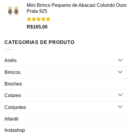
Mini Brinco Pequeno de Abacaxi Colorido Ouro
Prata 925
Avaliação
R$
165,00
5.00
de 5
CATEGORIAS DE PRODUTO
Anéis
Brincos
Broches
Colares
Conjuntos
Infantil
Instashop