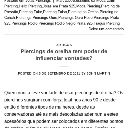
Postado em
Jóias
,
Piercings
|
Marcado
Acessórios da Moda
,
Daith
Piercing
,
Helix Piercing
,
Joias em Prata 925
,
Moda
,
Piercing
,
Piercing de
Pressão
,
Piercing Fake
,
Piercing Falso
,
Piercing na Orelha
,
Piercing no
Conch
,
Piercings
,
Piercings Ouro
,
Piercings Ouro Rose
,
Piercings Prata
925
,
Piercings Ródio
,
Piercings Ródio Negro
,
Prata 925
,
Tragus Piercing
Deixe um comentário
ARTIGOS
Piercings de orelha tem poder de
influenciar vontades?
POSTED ON
5 DE SETEMBRO DE 2021
BY
JOHN MARTIN
Quem nunca teve vontade de usar piercings de orelha? Os
piercings surgiram com força total nos anos 90 e desde
então diferentes tipos de mulheres, desde as
conservadoras até as mais descoladas aderiram a estes
acessórios que podem ser colocados em diferentes pontos