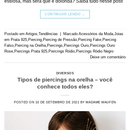
estilosa, mas será que é dolorida? Saiba tudo nesse post!
CONTINUAR LENDO
→
Postado em
Artigos
,
Tendências
|
Marcado
Acessórios da Moda
,
Joias
em Prata 925
,
Piercing
,
Piercing de Pressão
,
Piercing Fake
,
Piercing
Falso
,
Piercing na Orelha
,
Piercings
,
Piercings Ouro
,
Piercings Ouro
Rose
,
Piercings Prata 925
,
Piercings Ródio
,
Piercings Ródio Negro
Deixe um comentário
DIVERSOS
Tipos de piercings na orelha – você
conhece todos eles?
POSTED ON
10 DE SETEMBRO DE 2021
BY
MADAME WAUFEN