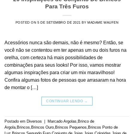
Para Três Furos
POSTED ON
5 DE SETEMBRO DE 2021
BY
MADAME WAUFEN
Acessórios nunca são demais, não é mesmo? Então, se
você não se contentou em ter apenas um ou dois furos na
orelha, com certeza há mais possibilidades de
combinações para seus looks! Por isso, vamos mostrar
algumas inspirações para criar um mix maravilhoso!
Confira algumas fotos de pessoas que arrasaram na hora
de montar o […]
CONTINUAR LENDO
→
Postado em
Diversos
|
Marcado
Argolas
,
Brinco de
Argola
,
Brincos
,
Brincos Ouro
,
Brincos Pequenos
,
Brincos Ponto de
Luz
,
Brincos Segundo Furo
,
Conjunto de Joias
,
Joias Coloridas
,
Joias de