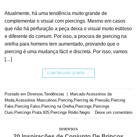
Atualmente, há uma tendência muito grande de
complementar o visual com piercings. Mesmo em casos
que não há perfuração a peça deixa o visual muito estiloso
e diferente do comum. Por isso, a procura de piercing na
orelha para homens tem aumentado, provando que o
piercing é uma mudança fácil e discreta. Por isso, vamos
[…]
CONTINUAR LENDO
→
Postado em
Diversos
,
Tendências
|
Marcado
Acessórios da
Moda
,
Acessórios Masculinos
,
Piercing
,
Piercing de Pressão
,
Piercing
Fake
,
Piercing Falso
,
Piercing na Orelha
,
Piercings
,
Piercings
Ouro
,
Piercings Prata 925
,
Piercings Ródio Negro
Deixe um comentário
DIVERSOS
20 Inspirações de Conjunto De Brincos