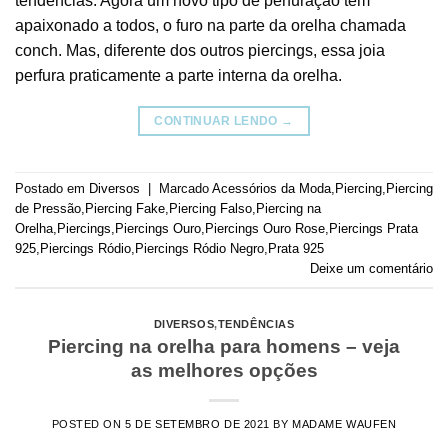
tendências. Agora um novo tipo de perfuração tem
apaixonado a todos, o furo na parte da orelha chamada
conch. Mas, diferente dos outros piercings, essa joia
perfura praticamente a parte interna da orelha.
CONTINUAR LENDO
→
Postado em
Diversos
|
Marcado
Acessórios da Moda
,
Piercing
,
Piercing
de Pressão
,
Piercing Fake
,
Piercing Falso
,
Piercing na
Orelha
,
Piercings
,
Piercings Ouro
,
Piercings Ouro Rose
,
Piercings Prata
925
,
Piercings Ródio
,
Piercings Ródio Negro
,
Prata 925
Deixe um comentário
DIVERSOS
,
TENDÊNCIAS
Piercing na orelha para homens – veja
as melhores opções
POSTED ON
5 DE SETEMBRO DE 2021
BY
MADAME WAUFEN