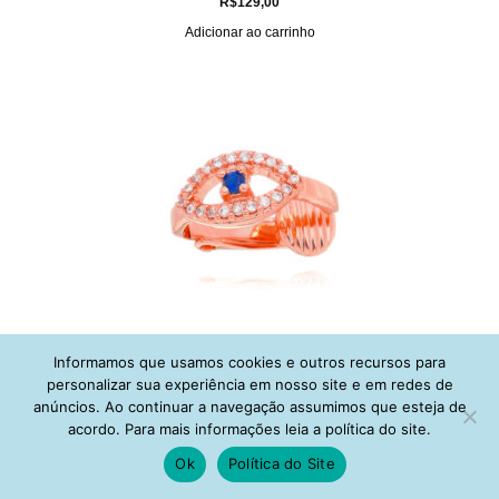
R$
129,00
Adicionar ao carrinho
Informamos que usamos cookies e outros recursos para
Piercing Olho Grego Cravejado Com 1 Zirconia Safira Prata 925 Banho
personalizar sua experiência em nosso site e em redes de
Ouro Rose (unitário)
anúncios. Ao continuar a navegação assumimos que esteja de
R$
153,00
acordo. Para mais informações leia a política do site.
Adicionar ao carrinho
Ok
Política do Site