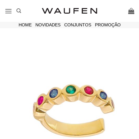
Skip
to
content
HOME
|
NOVIDADES
|
CONJUNTOS
|
PROMOÇÃO