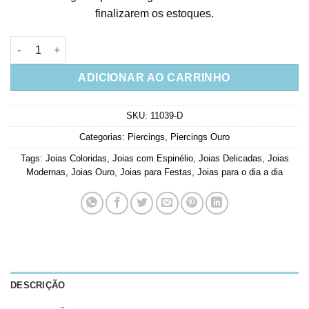
finalizarem os estoques.
Piercing Falso Cravação Inglesa Espinelios Coloridos Banho O
ADICIONAR AO CARRINHO
SKU:
11039-D
Categorias:
Piercings
,
Piercings Ouro
Tags:
Joias Coloridas
,
Joias com Espinélio
,
Joias Delicadas
,
Joias
Modernas
,
Joias Ouro
,
Joias para Festas
,
Joias para o dia a dia
DESCRIÇÃO