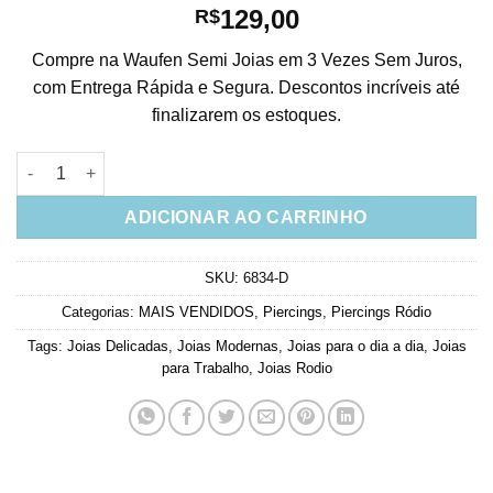
129,00
R$
Compre na Waufen Semi Joias em 3 Vezes Sem Juros,
com Entrega Rápida e Segura. Descontos incríveis até
finalizarem os estoques.
Piercing Fake Prata 925 De 4 Bolinhas Banho Rodio (unitário) 
ADICIONAR AO CARRINHO
SKU:
6834-D
Categorias:
MAIS VENDIDOS
,
Piercings
,
Piercings Ródio
Tags:
Joias Delicadas
,
Joias Modernas
,
Joias para o dia a dia
,
Joias
para Trabalho
,
Joias Rodio