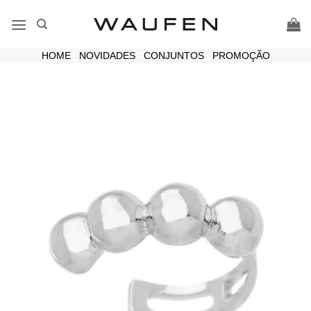
Skip
to
content
HOME
|
NOVIDADES
|
CONJUNTOS
|
PROMOÇÃO