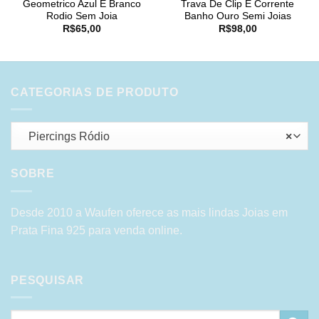
Geometrico Azul E Branco
Trava De Clip E Corrente
Rodio Sem Joia
Banho Ouro Semi Joias
R$
65,00
R$
98,00
CATEGORIAS DE PRODUTO
Piercings Ródio
×
SOBRE
Desde 2010 a Waufen oferece as mais lindas Joias em
Prata Fina 925 para venda online.
PESQUISAR
Pesquisar