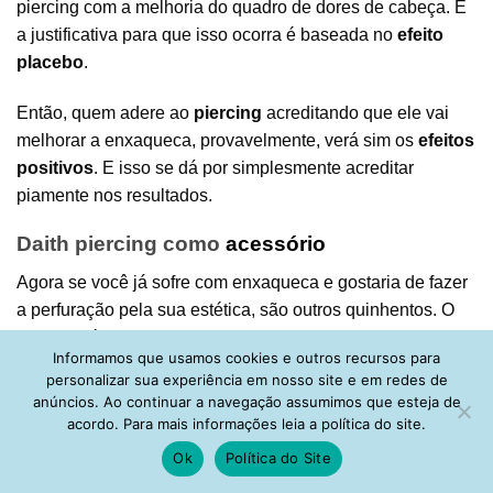
piercing com a melhoria do quadro de dores de cabeça. E
a justificativa para que isso ocorra é baseada no
efeito
placebo
.
Então, quem adere ao
piercing
acreditando que ele vai
melhorar a enxaqueca, provavelmente, verá sim os
efeitos
positivos
. E isso se dá por simplesmente acreditar
piamente nos resultados.
Daith piercing como
acessório
Agora se você já sofre com enxaqueca e gostaria de fazer
a perfuração pela sua estética, são outros quinhentos. O
piercing
é um adorno que tem se popularizado e hoje em
Informamos que usamos cookies e outros recursos para
dia podemos dizer que ele se tornou parte do
acessórios
personalizar sua experiência em nosso site e em redes de
essenciais
que devemos ter.
anúncios. Ao continuar a navegação assumimos que esteja de
acordo. Para mais informações leia a política do site.
Ok
Política do Site