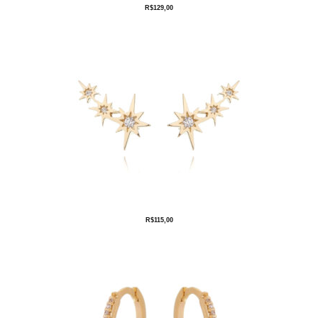
R$
129,00
R$
115,00