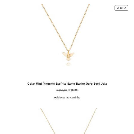
PROD
OFERTA
EM
PROM
Colar Mini Pingente Espírito Santo Banho Ouro Semi Joia
O
O
R$
59,00
R$
0,00
preço
preço
original
atual
Adicionar ao carrinho
era:
é:
R$59,00.
R$0,00.