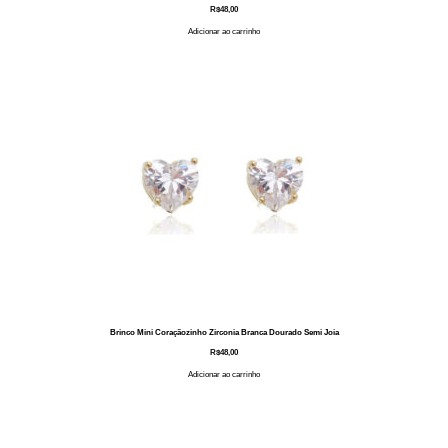
R$
48,00
Adicionar ao carrinho
Brinco Mini Coraçãozinho Zirconia Branca Dourado Semi Joia
R$
48,00
Adicionar ao carrinho