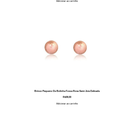
Adicionar ao carrinho
Brinco Pequeno De Bolinha Fosca Rose Semi Joia Delicada
R$
38,00
Adicionar ao carrinho