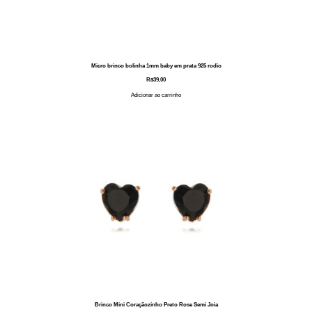
Micro brinco bolinha 1mm baby em prata 925 rodio
R$
39,00
Adicionar ao carrinho
Brinco Mini Coraçãozinho Preto Rose Semi Joia