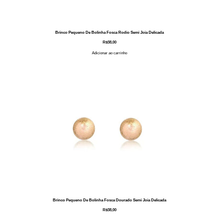
Brinco Pequeno De Bolinha Fosca Rodio Semi Joia Delicada
R$
38,00
Adicionar ao carrinho
Brinco Pequeno De Bolinha Fosca Dourado Semi Joia Delicada
R$
38,00