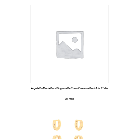
Argola Da Moda Com Pingente De Trevo Zirconias Semi Joia Ródio
Ler mais