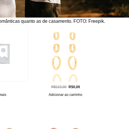
omânticas quanto as de casamento. FOTO: Freepik.
O
O
R$
119,00
R$
0,00
preço
preço
original
atual
mais
Adicionar ao carrinho
era:
é:
R$119,00.
R$0,00.