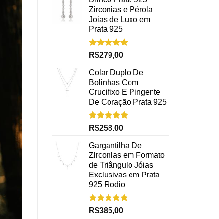
Zirconias e Pérola
Joias de Luxo em
Prata 925
Avaliação
R$
279,00
5.00
de 5
Colar Duplo De
Bolinhas Com
Crucifixo E Pingente
De Coração Prata 925
Avaliação
R$
258,00
5.00
de 5
Gargantilha De
Zirconias em Formato
de Triângulo Jóias
Exclusivas em Prata
925 Rodio
Avaliação
R$
385,00
5.00
de 5