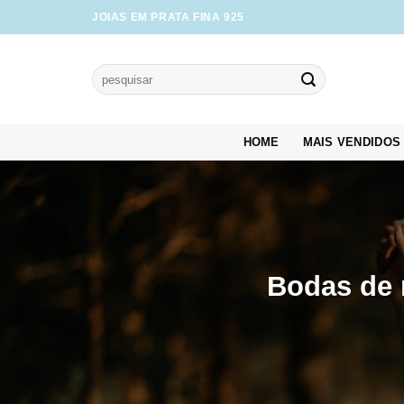
Skip
JOIAS EM PRATA FINA 925
to
content
Pesquisar
por:
HOME
MAIS VENDIDOS
Bodas de 