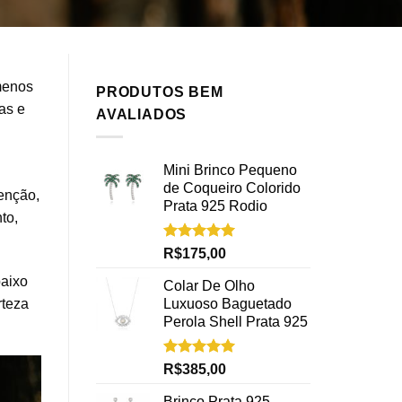
menos
PRODUTOS BEM
as e
AVALIADOS
Mini Brinco Pequeno
de Coqueiro Colorido
enção,
Prata 925 Rodio
to,
Avaliação
R$
175,00
5.00
de 5
aixo
Colar De Olho
Luxuoso Baguetado
rteza
Perola Shell Prata 925
Avaliação
R$
385,00
5.00
de 5
Brinco Prata 925