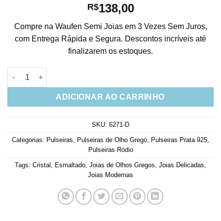
138,00
R$
Compre na Waufen Semi Joias em 3 Vezes Sem Juros,
com Entrega Rápida e Segura. Descontos incríveis até
finalizarem os estoques.
Pulseira De Olho Grego Esmaltada Azul Cravejada De Zirconias
ADICIONAR AO CARRINHO
SKU:
6271-D
Categorias:
Pulseiras
,
Pulseiras de Olho Grego
,
Pulseiras Prata 925
,
Pulseiras Ródio
Tags:
Cristal
,
Esmaltado
,
Joias de Olhos Gregos
,
Joias Delicadas
,
Joias Modernas