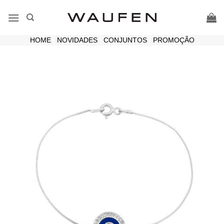
Skip
to
content
HOME
|
NOVIDADES
|
CONJUNTOS
|
PROMOÇÃO