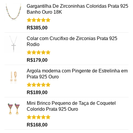
Gargantilha De Zirconinhas Coloridas Prata 925
Banho Ouro 18K
Avaliação
R$
385,00
5.00
de 5
Colar com Crucifixo de Zirconias Prata 925
Rodio
Avaliação
R$
179,00
5.00
de 5
Argola moderna com Pingente de Estrelinha em
Prata 925 Ouro
Avaliação
R$
189,00
5.00
de 5
Mini Brinco Pequeno de Taça de Coquetel
Colorido Prata 925 Ouro
Avaliação
R$
168,00
5.00
de 5