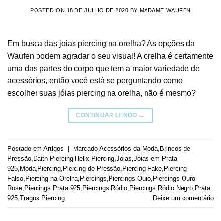
POSTED ON
18 DE JULHO DE 2020
BY
MADAME WAUFEN
Em busca das joias piercing na orelha? As opções da
Waufen podem agradar o seu visual! A orelha é certamente
uma das partes do corpo que tem a maior variedade de
acessórios, então você está se perguntando como
escolher suas jóias piercing na orelha, não é mesmo?
CONTINUAR LENDO
→
Postado em
Artigos
|
Marcado
Acessórios da Moda
,
Brincos de
Pressão
,
Daith Piercing
,
Helix Piercing
,
Joias
,
Joias em Prata
925
,
Moda
,
Piercing
,
Piercing de Pressão
,
Piercing Fake
,
Piercing
Falso
,
Piercing na Orelha
,
Piercings
,
Piercings Ouro
,
Piercings Ouro
Rose
,
Piercings Prata 925
,
Piercings Ródio
,
Piercings Ródio Negro
,
Prata
925
,
Tragus Piercing
Deixe um comentário