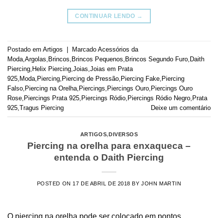
CONTINUAR LENDO
→
Postado em
Artigos
|
Marcado
Acessórios da
Moda
,
Argolas
,
Brincos
,
Brincos Pequenos
,
Brincos Segundo Furo
,
Daith
Piercing
,
Helix Piercing
,
Joias
,
Joias em Prata
925
,
Moda
,
Piercing
,
Piercing de Pressão
,
Piercing Fake
,
Piercing
Falso
,
Piercing na Orelha
,
Piercings
,
Piercings Ouro
,
Piercings Ouro
Rose
,
Piercings Prata 925
,
Piercings Ródio
,
Piercings Ródio Negro
,
Prata
925
,
Tragus Piercing
Deixe um comentário
ARTIGOS
,
DIVERSOS
Piercing na orelha para enxaqueca –
entenda o Daith Piercing
POSTED ON
17 DE ABRIL DE 2018
BY
JOHN MARTIN
O piercing na orelha pode ser colocado em pontos