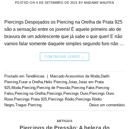
POSTED ON
4 DE SETEMBRO DE 2021
BY
MADAME WAUFEN
Piercings Despojados os Piercing na Orelha de Prata 925
são a sensação entre os jovens! É aquele primeiro ato de
bravura de um adolescente que já sabe o que quer! E não
vamos falar somente daquele simples segundo furo não …
CONTINUAR LENDO
→
Postado em
Tendências
|
Marcado
Acessórios da Moda
,
Daith
Piercing
,
Furar a Orelha
,
Helix Piercing
,
Joias
,
Joias em Prata
925
,
Moda
,
Piercing
,
Piercing de Pressão
,
Piercing Fake
,
Piercing
Falso
,
Piercing na Orelha
,
Piercings
,
Piercings Ouro
,
Piercings Ouro
Rose
,
Piercings Prata 925
,
Piercings Ródio
,
Piercings Ródio
Negro
,
Tragus Piercing
Deixe um comentário
ARTIGOS
Piercings de Pressão: A beleza do