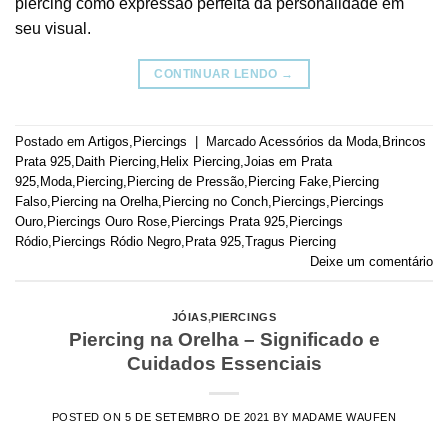
piercing como expressão perfeita da personalidade em
seu visual.
CONTINUAR LENDO
→
Postado em
Artigos
,
Piercings
|
Marcado
Acessórios da Moda
,
Brincos
Prata 925
,
Daith Piercing
,
Helix Piercing
,
Joias em Prata
925
,
Moda
,
Piercing
,
Piercing de Pressão
,
Piercing Fake
,
Piercing
Falso
,
Piercing na Orelha
,
Piercing no Conch
,
Piercings
,
Piercings
Ouro
,
Piercings Ouro Rose
,
Piercings Prata 925
,
Piercings
Ródio
,
Piercings Ródio Negro
,
Prata 925
,
Tragus Piercing
Deixe um comentário
JÓIAS
,
PIERCINGS
Piercing na Orelha – Significado e
Cuidados Essenciais
POSTED ON
5 DE SETEMBRO DE 2021
BY
MADAME WAUFEN