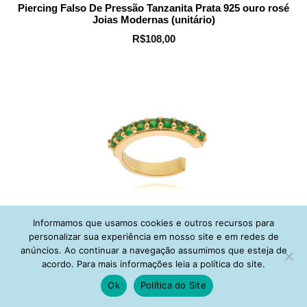
Piercing Falso De Pressão Tanzanita Prata 925 ouro rosé
Joias Modernas (unitário)
R$
108,00
Informamos que usamos cookies e outros recursos para
personalizar sua experiência em nosso site e em redes de
Piercing Falso Zirconias Esmeralda Prata 925 Joias
anúncios. Ao continuar a navegação assumimos que esteja de
Modernas Banho Ouro (unitário)
acordo. Para mais informações leia a política do site.
R$
108,00
Ok
Política do Site