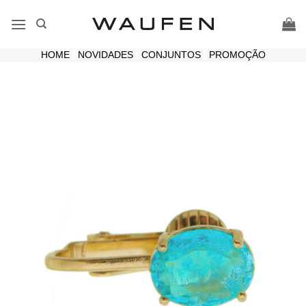
Skip
to
content
HOME
|
NOVIDADES
|
CONJUNTOS
|
PROMOÇÃO