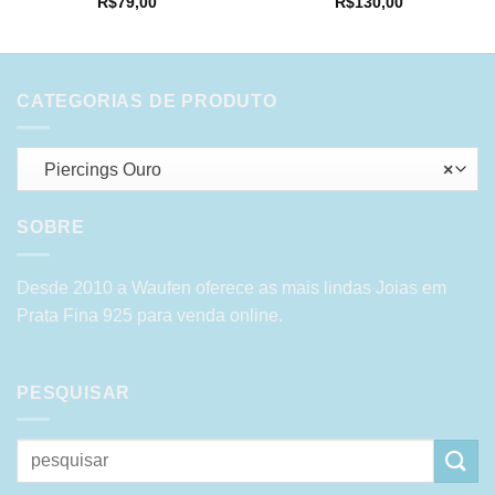
R$
79,00
R$
130,00
CATEGORIAS DE PRODUTO
Piercings Ouro
×
SOBRE
Desde 2010 a Waufen oferece as mais lindas Joias em
Prata Fina 925 para venda online.
PESQUISAR
Pesquisar
por: