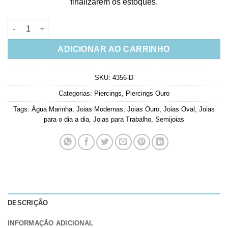
finalizarem os estoques.
Piercing Falso Oval Agua Marinha Inclusão Semi Joia Dourada (
ADICIONAR AO CARRINHO
SKU:
4356-D
Categorias:
Piercings
,
Piercings Ouro
Tags:
Água Marinha
,
Joias Modernas
,
Joias Ouro
,
Joias Oval
,
Joias
para o dia a dia
,
Joias para Trabalho
,
Semijoias
DESCRIÇÃO
INFORMAÇÃO ADICIONAL