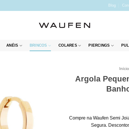
Blog
Con
ANÉIS
BRINCOS
COLARES
PIERCINGS
PUL
Iníci
Argola Peque
Banho
Compre na Waufen Semi Joia
Segura. Descontos 