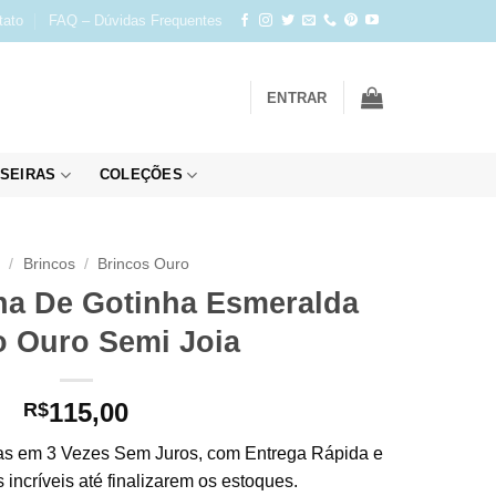
tato
FAQ – Dúvidas Frequentes
ENTRAR
SEIRAS
COLEÇÕES
o
/
Brincos
/
Brincos Ouro
na De Gotinha Esmeralda
 Ouro Semi Joia
115,00
R$
s em 3 Vezes Sem Juros, com Entrega Rápida e
incríveis até finalizarem os estoques.