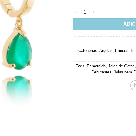
Argola Pequena De Gotinha E
ADIC
Categorias:
Argolas
,
Brincos
,
Br
Tags:
Esmeralda
,
Joias de Gotas
Debutantes
,
Joias para F