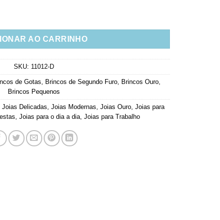
smeralda Banho Ouro Semi Joia quantidade
IONAR AO CARRINHO
SKU:
11012-D
incos de Gotas
,
Brincos de Segundo Furo
,
Brincos Ouro
,
Brincos Pequenos
,
Joias Delicadas
,
Joias Modernas
,
Joias Ouro
,
Joias para
estas
,
Joias para o dia a dia
,
Joias para Trabalho