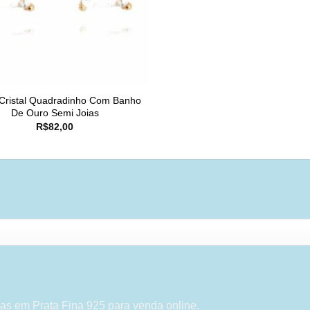
 Cristal Quadradinho Com Banho
De Ouro Semi Joias
R$
82,00
as em Prata Fina 925 para venda online.