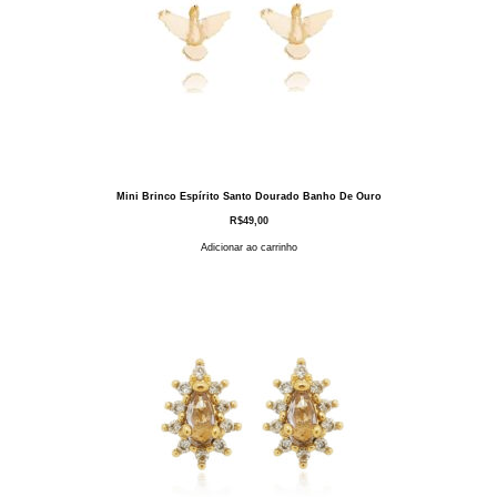
Mini Brinco Espírito Santo Dourado Banho De Ouro
R$
49,00
Adicionar ao carrinho