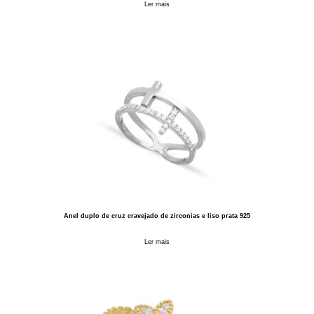
Ler mais
Anel duplo de cruz cravejado de zirconias e liso prata 925
Ler mais