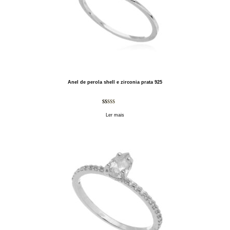
Anel de perola shell e zirconia prata 925
Avaliado
1
Ler mais
como
5.00
de 5, com
baseado em
avaliação
de cliente