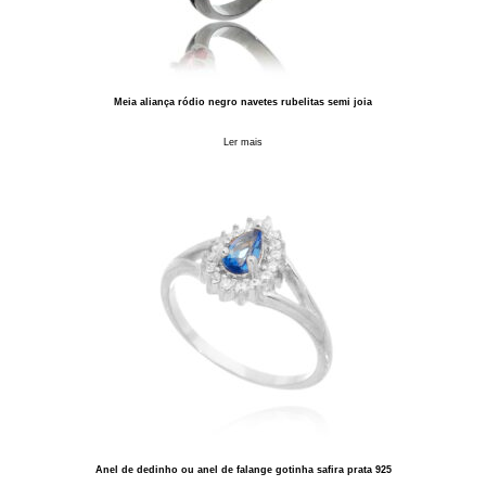
Meia aliança ródio negro navetes rubelitas semi joia
Ler mais
Anel de dedinho ou anel de falange gotinha safira prata 925