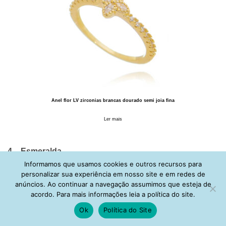
Anel flor LV zirconias brancas dourado semi joia fina
Ler mais
4 – Esmeralda
Informamos que usamos cookies e outros recursos para
Taí outra pedra que não tem só beleza, mas sim
personalizar sua experiência em nosso site e em redes de
significado. Os gregos consideravam a esmeralda a “pedra
anúncios. Ao continuar a navegação assumimos que esteja de
do amor” e relacionaram a gema à Afrodite, Deusa do
acordo. Para mais informações leia a política do site.
Amor. Além disso, ela era a queridinha da rainha
Ok
Política do Site
Cleópatra. Sua cor esverdeada fica especialmente linda