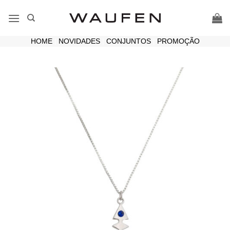
Skip
to
content
HOME
|
NOVIDADES
|
CONJUNTOS
|
PROMOÇÃO