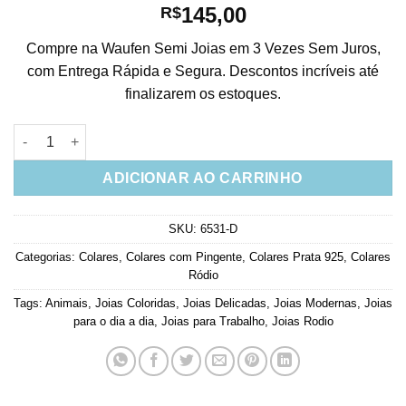
145,00
R$
Compre na Waufen Semi Joias em 3 Vezes Sem Juros,
com Entrega Rápida e Segura. Descontos incríveis até
finalizarem os estoques.
Colar Prata 925 De Espinha De Peixe Coloridinho quantidade
ADICIONAR AO CARRINHO
SKU:
6531-D
Categorias:
Colares
,
Colares com Pingente
,
Colares Prata 925
,
Colares
Ródio
Tags:
Animais
,
Joias Coloridas
,
Joias Delicadas
,
Joias Modernas
,
Joias
para o dia a dia
,
Joias para Trabalho
,
Joias Rodio