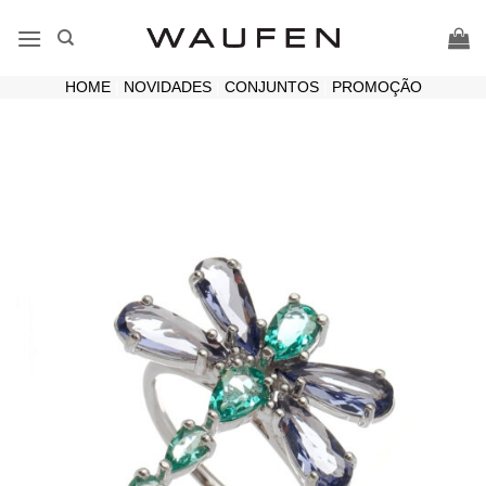
Skip
to
content
HOME
|
NOVIDADES
|
CONJUNTOS
|
PROMOÇÃO