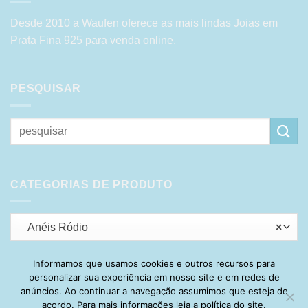
Desde 2010 a Waufen oferece as mais lindas Joias em
Prata Fina 925 para venda online.
PESQUISAR
Pesquisar
por:
CATEGORIAS DE PRODUTO
Anéis Ródio
×
Informamos que usamos cookies e outros recursos para
personalizar sua experiência em nosso site e em redes de
Visa
PayPal
Stripe
MasterCard
Cash
anúncios. Ao continuar a navegação assumimos que esteja de
On
acordo. Para mais informações leia a política do site.
HOME
SOBRE
POLÍTICA DE PRIVACIDADE
ENTREGA