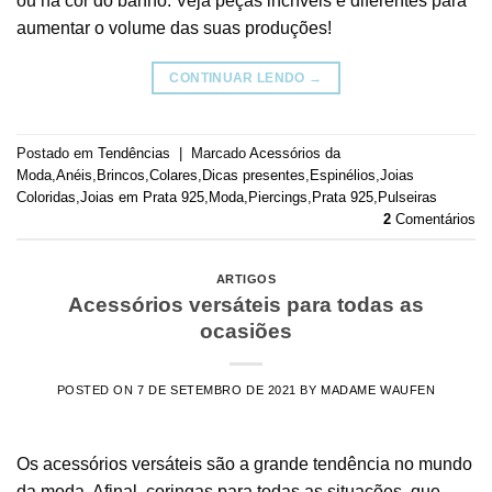
ou na cor do banho. Veja peças incríveis e diferentes para
aumentar o volume das suas produções!
CONTINUAR LENDO
→
Postado em
Tendências
|
Marcado
Acessórios da
Moda
,
Anéis
,
Brincos
,
Colares
,
Dicas presentes
,
Espinélios
,
Joias
Coloridas
,
Joias em Prata 925
,
Moda
,
Piercings
,
Prata 925
,
Pulseiras
2
Comentários
ARTIGOS
Acessórios versáteis para todas as
ocasiões
POSTED ON
7 DE SETEMBRO DE 2021
BY
MADAME WAUFEN
Os acessórios versáteis são a grande tendência no mundo
da moda. Afinal, coringas para todas as situações, que