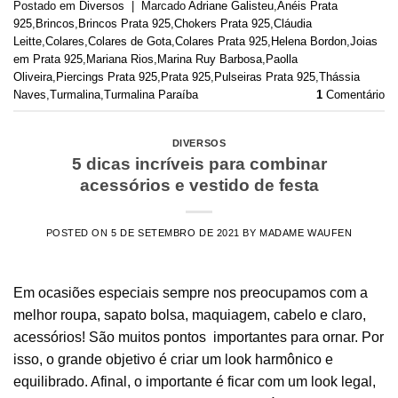
Postado em
Diversos
|
Marcado
Adriane Galisteu
,
Anéis Prata
925
,
Brincos
,
Brincos Prata 925
,
Chokers Prata 925
,
Cláudia
Leitte
,
Colares
,
Colares de Gota
,
Colares Prata 925
,
Helena Bordon
,
Joias
em Prata 925
,
Mariana Rios
,
Marina Ruy Barbosa
,
Paolla
Oliveira
,
Piercings Prata 925
,
Prata 925
,
Pulseiras Prata 925
,
Thássia
Naves
,
Turmalina
,
Turmalina Paraíba
1
Comentário
DIVERSOS
5 dicas incríveis para combinar
acessórios e vestido de festa
POSTED ON
5 DE SETEMBRO DE 2021
BY
MADAME WAUFEN
Em ocasiões especiais sempre nos preocupamos com a
melhor roupa, sapato bolsa, maquiagem, cabelo e claro,
acessórios! São muitos pontos importantes para ornar. Por
isso, o grande objetivo é criar um look harmônico e
equilibrado. Afinal, o importante é ficar com um look legal,