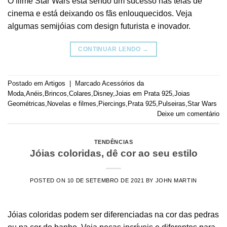
O filme Star Wars está sendo um sucesso nas telas de
cinema e está deixando os fãs enlouquecidos. Veja
algumas semijóias com design futurista e inovador.
CONTINUAR LENDO
→
Postado em
Artigos
|
Marcado
Acessórios da
Moda
,
Anéis
,
Brincos
,
Colares
,
Disney
,
Joias em Prata 925
,
Joias
Geométricas
,
Novelas e filmes
,
Piercings
,
Prata 925
,
Pulseiras
,
Star Wars
Deixe um comentário
TENDÊNCIAS
Jóias coloridas, dê cor ao seu estilo
POSTED ON
10 DE SETEMBRO DE 2021
BY
JOHN MARTIN
Jóias coloridas podem ser diferenciadas na cor das pedras