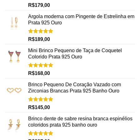
Avaliação
R$
179,00
5.00
de 5
Argola moderna com Pingente de Estrelinha em
Prata 925 Ouro
Avaliação
R$
189,00
5.00
de 5
Mini Brinco Pequeno de Taça de Coquetel
Colorido Prata 925 Ouro
Avaliação
R$
168,00
5.00
de 5
Brinco Pequeno De Coração Vazado com
Zirconias Brancas Prata 925 Banho Ouro
Avaliação
R$
145,00
5.00
de 5
Brinco dente de sabre resina branca espinélios
coloridos prata 925 banho ouro