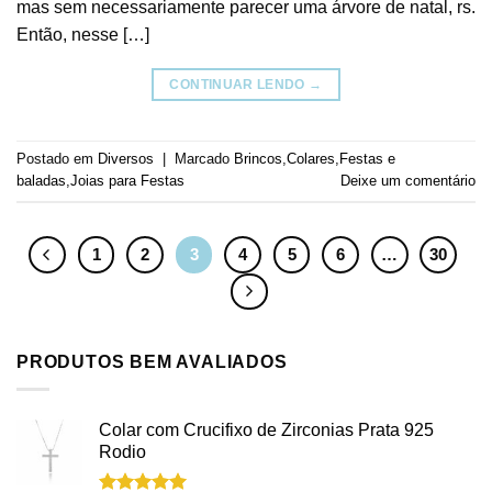
mas sem necessariamente parecer uma árvore de natal, rs.
Então, nesse […]
CONTINUAR LENDO
→
Postado em
Diversos
|
Marcado
Brincos
,
Colares
,
Festas e
baladas
,
Joias para Festas
Deixe um comentário
1
2
3
4
5
6
…
30
PRODUTOS BEM AVALIADOS
Colar com Crucifixo de Zirconias Prata 925
Rodio