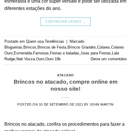
esmeralda é uma cor super versátil e pode ser utilizada em
diferentes estações do ano.
CONTINUAR LENDO
→
Postado em
Quem usa
,
Tendências
|
Marcado
Blogueiras
,
Brincos
,
Brincos de Festa
,
Brincos Grandes
,
Colares
,
Colares
Ouro
,
Esmeralda
,
Famosas
,
Festas e baladas
,
Joias para Festas
,
Lala
Rudge
,
Nati Vozza
,
Ouro
,
Ouro 18k
Deixe um comentário
ATACADO
Brincos no atacado, compre online em
nosso site!
POSTED ON
10 DE SETEMBRO DE 2021
BY
JOHN MARTIN
Brincos no atacado, confira os procedimentos para fazer a