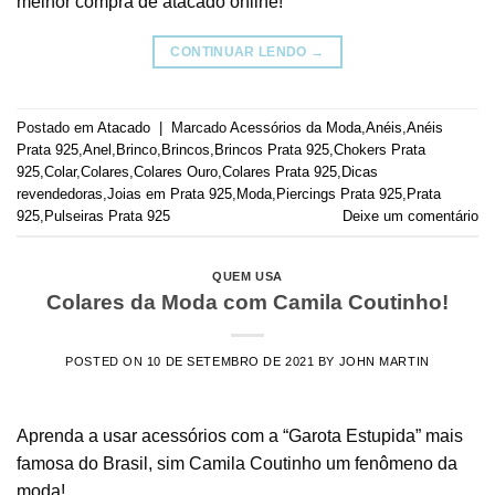
melhor compra de atacado online!
CONTINUAR LENDO
→
Postado em
Atacado
|
Marcado
Acessórios da Moda
,
Anéis
,
Anéis
Prata 925
,
Anel
,
Brinco
,
Brincos
,
Brincos Prata 925
,
Chokers Prata
925
,
Colar
,
Colares
,
Colares Ouro
,
Colares Prata 925
,
Dicas
revendedoras
,
Joias em Prata 925
,
Moda
,
Piercings Prata 925
,
Prata
925
,
Pulseiras Prata 925
Deixe um comentário
QUEM USA
Colares da Moda com Camila Coutinho!
POSTED ON
10 DE SETEMBRO DE 2021
BY
JOHN MARTIN
Aprenda a usar acessórios com a “Garota Estupida” mais
famosa do Brasil, sim Camila Coutinho um fenômeno da
moda!