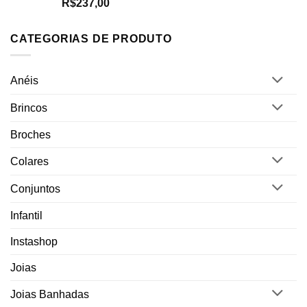
Avaliação
R$
237,00
5.00
de 5
CATEGORIAS DE PRODUTO
Anéis
Brincos
Broches
Colares
Conjuntos
Infantil
Instashop
Joias
Joias Banhadas