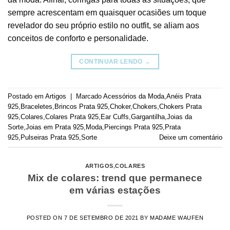
sempre acrescentam em quaisquer ocasiões um toque
revelador do seu próprio estilo no outfit, se aliam aos
conceitos de conforto e personalidade.
CONTINUAR LENDO
→
Postado em
Artigos
|
Marcado
Acessórios da Moda
,
Anéis Prata
925
,
Braceletes
,
Brincos Prata 925
,
Choker
,
Chokers
,
Chokers Prata
925
,
Colares
,
Colares Prata 925
,
Ear Cuffs
,
Gargantilha
,
Joias da
Sorte
,
Joias em Prata 925
,
Moda
,
Piercings Prata 925
,
Prata
925
,
Pulseiras Prata 925
,
Sorte
Deixe um comentário
ARTIGOS
,
COLARES
Mix de colares: trend que permanece
em várias estações
POSTED ON
7 DE SETEMBRO DE 2021
BY
MADAME WAUFEN