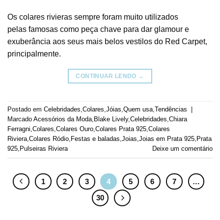
Os colares rivieras sempre foram muito utilizados
pelas famosas como peça chave para dar glamour e
exuberância aos seus mais belos vestilos do Red Carpet,
principalmente.
CONTINUAR LENDO
→
Postado em
Celebridades
,
Colares
,
Jóias
,
Quem usa
,
Tendências
|
Marcado
Acessórios da Moda
,
Blake Lively
,
Celebridades
,
Chiara
Ferragni
,
Colares
,
Colares Ouro
,
Colares Prata 925
,
Colares
Riviera
,
Colares Ródio
,
Festas e baladas
,
Joias
,
Joias em Prata 925
,
Prata
925
,
Pulseiras Riviera
Deixe um comentário
1
2
3
4
5
6
7
…
30