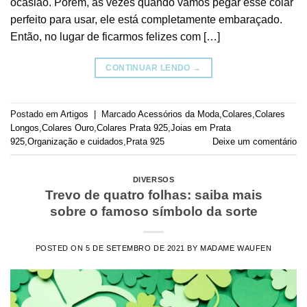
ocasião. Porém, às vezes quando vamos pegar esse colar
perfeito para usar, ele está completamente embaraçado.
Então, no lugar de ficarmos felizes com […]
CONTINUAR LENDO
→
Postado em
Artigos
|
Marcado
Acessórios da Moda
,
Colares
,
Colares
Longos
,
Colares Ouro
,
Colares Prata 925
,
Joias em Prata
925
,
Organização e cuidados
,
Prata 925
Deixe um comentário
DIVERSOS
Trevo de quatro folhas: saiba mais
sobre o famoso símbolo da sorte
POSTED ON
5 DE SETEMBRO DE 2021
BY
MADAME WAUFEN