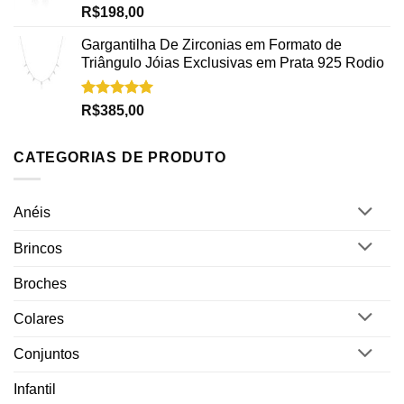
Avaliação
R$
198,00
5.00
de 5
Gargantilha De Zirconias em Formato de
Triângulo Jóias Exclusivas em Prata 925 Rodio
Avaliação
R$
385,00
5.00
de 5
CATEGORIAS DE PRODUTO
Anéis
Brincos
Broches
Colares
Conjuntos
Infantil