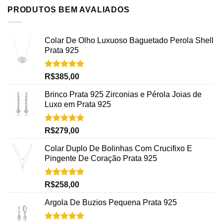
PRODUTOS BEM AVALIADOS
Colar De Olho Luxuoso Baguetado Perola Shell
Prata 925
Avaliação
R$
385,00
5.00
de 5
Brinco Prata 925 Zirconias e Pérola Joias de
Luxo em Prata 925
Avaliação
R$
279,00
5.00
de 5
Colar Duplo De Bolinhas Com Crucifixo E
Pingente De Coração Prata 925
Avaliação
R$
258,00
5.00
de 5
Argola De Buzios Pequena Prata 925