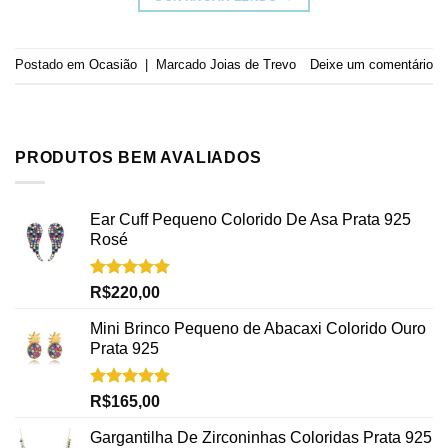
Postado em
Ocasião
|
Marcado
Joias de Trevo
Deixe um comentário
PRODUTOS BEM AVALIADOS
Ear Cuff Pequeno Colorido De Asa Prata 925
Rosé
Avaliação
R$
220,00
5.00
de 5
Mini Brinco Pequeno de Abacaxi Colorido Ouro
Prata 925
Avaliação
R$
165,00
5.00
de 5
Gargantilha De Zirconinhas Coloridas Prata 925