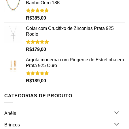
Banho Ouro 18K
Avaliação
R$
385,00
5.00
de 5
Colar com Crucifixo de Zirconias Prata 925
Rodio
Avaliação
R$
179,00
5.00
de 5
Argola moderna com Pingente de Estrelinha em
Prata 925 Ouro
Avaliação
R$
189,00
5.00
de 5
CATEGORIAS DE PRODUTO
Anéis
Brincos