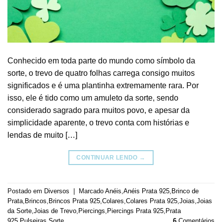
Conhecido em toda parte do mundo como símbolo da
sorte, o trevo de quatro folhas carrega consigo muitos
significados e é uma plantinha extremamente rara. Por
isso, ele é tido como um amuleto da sorte, sendo
considerado sagrado para muitos povo, e apesar da
simplicidade aparente, o trevo conta com histórias e
lendas de muito […]
CONTINUAR LENDO
→
Postado em
Diversos
|
Marcado
Anéis
,
Anéis Prata 925
,
Brinco de
Prata
,
Brincos
,
Brincos Prata 925
,
Colares
,
Colares Prata 925
,
Joias
,
Joias
da Sorte
,
Joias de Trevo
,
Piercings
,
Piercings Prata 925
,
Prata
925
,
Pulseiras
,
Sorte
6
Comentários