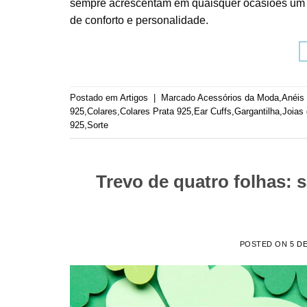
sempre acrescentam em quaisquer ocasiões um toq
de conforto e personalidade.
Postado em
Artigos
|
Marcado
Acessórios da Moda
,
Anéis
925
,
Colares
,
Colares Prata 925
,
Ear Cuffs
,
Gargantilha
,
Joias 
925
,
Sorte
Trevo de quatro folhas: 
POSTED ON
5 D