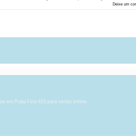
Deixe um co
as em Prata Fina 925 para venda online.