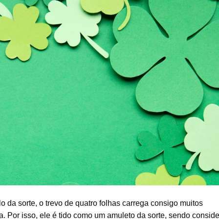
da sorte, o trevo de quatro folhas carrega consigo muitos
a. Por isso, ele é tido como um amuleto da sorte, sendo consid