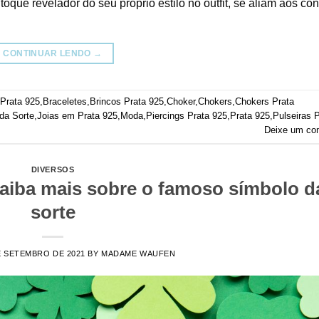
ue revelador do seu próprio estilo no outfit, se aliam aos con
CONTINUAR LENDO
→
 Prata 925
,
Braceletes
,
Brincos Prata 925
,
Choker
,
Chokers
,
Chokers Prata
da Sorte
,
Joias em Prata 925
,
Moda
,
Piercings Prata 925
,
Prata 925
,
Pulseiras 
Deixe um co
DIVERSOS
saiba mais sobre o famoso símbolo d
sorte
E SETEMBRO DE 2021
BY
MADAME WAUFEN