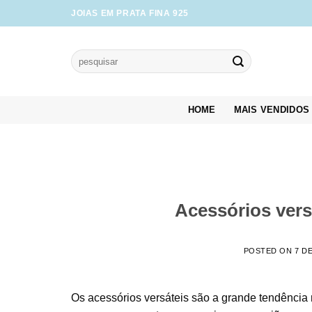
Skip
JOIAS EM PRATA FINA 925
to
content
Pesquisar
por:
HOME
MAIS VENDIDOS
Acessórios vers
POSTED ON
7 D
Os acessórios versáteis são a grande tendência 