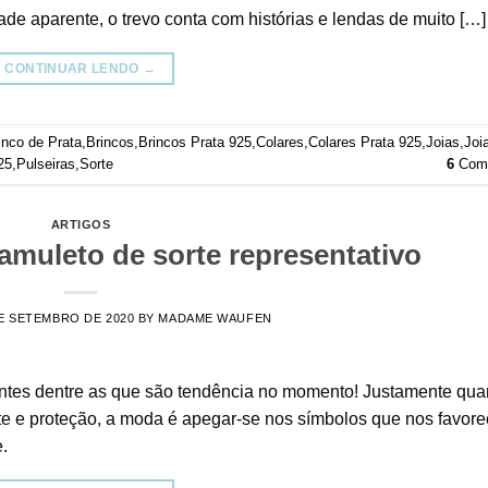
de aparente, o trevo conta com histórias e lendas de muito […]
CONTINUAR LENDO
→
inco de Prata
,
Brincos
,
Brincos Prata 925
,
Colares
,
Colares Prata 925
,
Joias
,
Joi
25
,
Pulseiras
,
Sorte
6
Come
ARTIGOS
amuleto de sorte representativo
E SETEMBRO DE 2020
BY
MADAME WAUFEN
antes dentre as que são tendência no momento! Justamente qu
e e proteção, a moda é apegar-se nos símbolos que nos favor
.