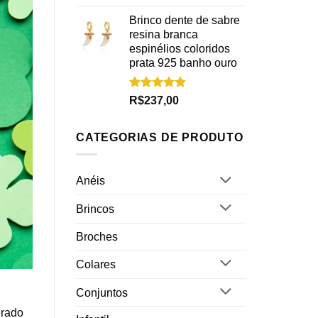
5.00
de 5
Brinco dente de sabre
resina branca
espinélios coloridos
prata 925 banho ouro
Avaliação
R$
237,00
5.00
de 5
CATEGORIAS DE PRODUTO
Anéis
Brincos
Broches
Colares
Conjuntos
erado