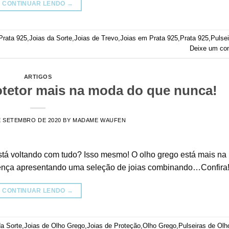
CONTINUAR LENDO
→
Prata 925
,
Joias da Sorte
,
Joias de Trevo
,
Joias em Prata 925
,
Prata 925
,
Pulsei
Deixe um co
ARTIGOS
otetor mais na moda do que nunca!
E SETEMBRO DE 2020
BY
MADAME WAUFEN
 está voltando com tudo? Isso mesmo! O olho grego está mais n
ença apresentando uma seleção de joias combinando…Confira
CONTINUAR LENDO
→
da Sorte
,
Joias de Olho Grego
,
Joias de Proteção
,
Olho Grego
,
Pulseiras de Olh