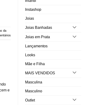
Infantil
Instashop
Joias
Joias Banhadas
as da
ntários
Joias em Prata
Lançamentos
Looks
Mãe e Filha
MAIS VENDIDOS
Masculina
ando
ecem e
Masculino
Outlet