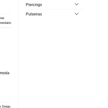
Piercings
Pulseiras
ras
mentário
a moda
!
o Grego