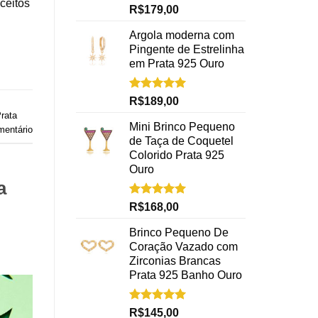
ceitos
Avaliação
R$
179,00
5.00
de 5
Argola moderna com
Pingente de Estrelinha
em Prata 925 Ouro
Avaliação
R$
189,00
5.00
de 5
Prata
Mini Brinco Pequeno
mentário
de Taça de Coquetel
Colorido Prata 925
Ouro
a
Avaliação
R$
168,00
5.00
de 5
Brinco Pequeno De
Coração Vazado com
Zirconias Brancas
Prata 925 Banho Ouro
Avaliação
R$
145,00