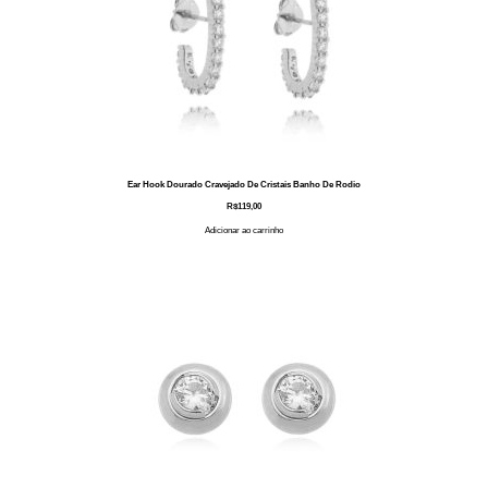
Ear Hook Dourado Cravejado De Cristais Banho De Rodio
R$
119,00
Adicionar ao carrinho