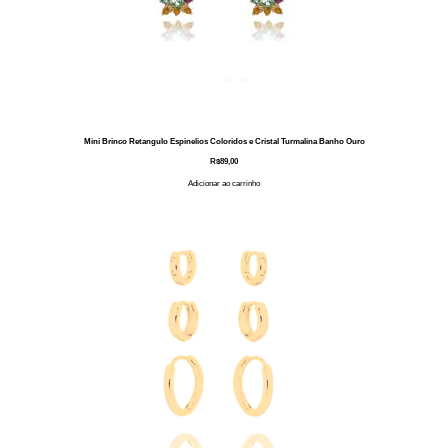
Mini Brinco Retangulo Espinelios Coloridos e Cristal Turmalina Banho Ouro
R$
89,00
Adicionar ao carrinho