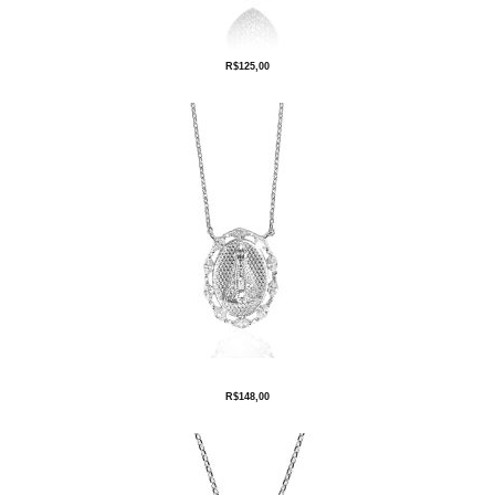
R$
125,00
R$
148,00