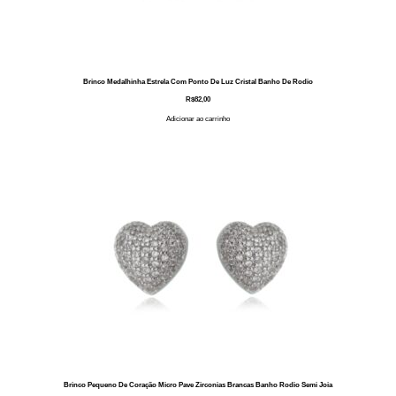
Brinco Medalhinha Estrela Com Ponto De Luz Cristal Banho De Rodio
R$
82,00
Adicionar ao carrinho
Brinco Pequeno De Coração Micro Pave Zirconias Brancas Banho Rodio Semi Joia