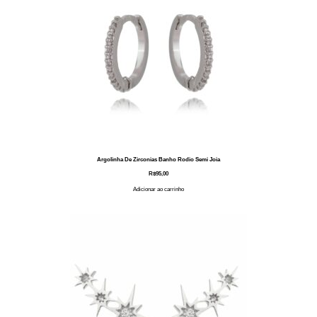
Argolinha De Zirconias Banho Rodio Semi Joia
R$
95,00
Adicionar ao carrinho