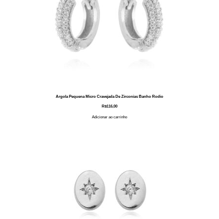
Argola Pequena Micro Cravejada De Zirconias Banho Rodio
R$
116,00
Adicionar ao carrinho