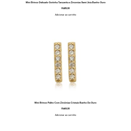
Mini Brinco Delicado Gotinha Tanzanita e Zirconias Semi Joia Banho Ouro
R$
89,00
Adicionar ao carrinho
Mini Brinco Palito Com Zircônias Cristais Banho De Ouro
R$
69,00
Adicionar ao carrinho