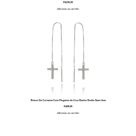
R$
132,00
Adicionar ao carrinho
Brinco De Corrente Com Pingente de Cruz Banho Rodio Semi Joia
R$
99,00
Adicionar ao carrinho