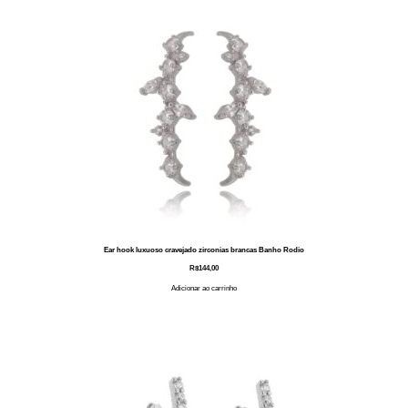
Ear hook luxuoso cravejado zirconias brancas Banho Rodio
R$
144,00
Adicionar ao carrinho