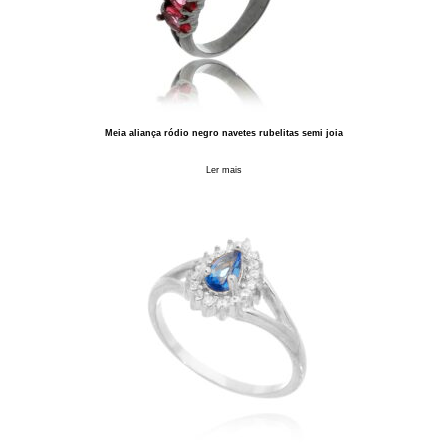
Meia aliança ródio negro navetes rubelitas semi joia
Ler mais