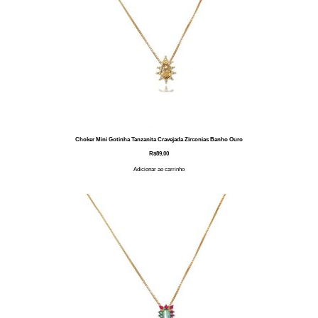
Choker Mini Gotinha Tanzanita Cravejada Zirconias Banho Ouro
R$
89,00
Adicionar ao carrinho