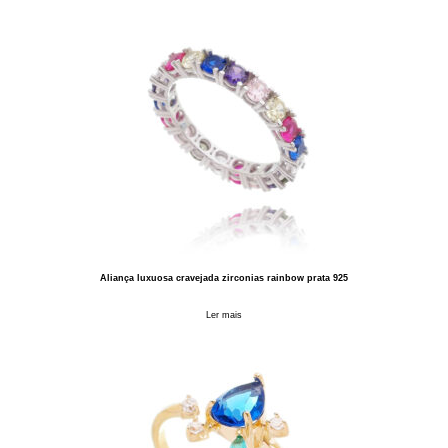
Aliança luxuosa cravejada zirconias rainbow prata 925
Ler mais