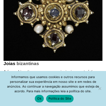
Joias
bizantinas
A época bizantina preservou as principais características
Informamos que usamos cookies e outros recursos para
da Idade Média. As
joias religiosas
tinham muito
personalizar sua experiência em nosso site e em redes de
destaque e adesão por parte das pessoas. Além disso,
anúncios. Ao continuar a navegação assumimos que esteja de
algumas técnicas foram desenvolvidas como:
acordo. Para mais informações leia a política do site.
Ok
Política do Site
Policromia- quando se usa várias cores na mesma