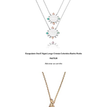
Escapulario Orai E Vigiai Longo Cristais Coloridos Banho Rodio
R$
175,00
Adicionar ao carrinho