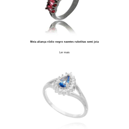
Meia aliança ródio negro navetes rubelitas semi joia
Ler mais