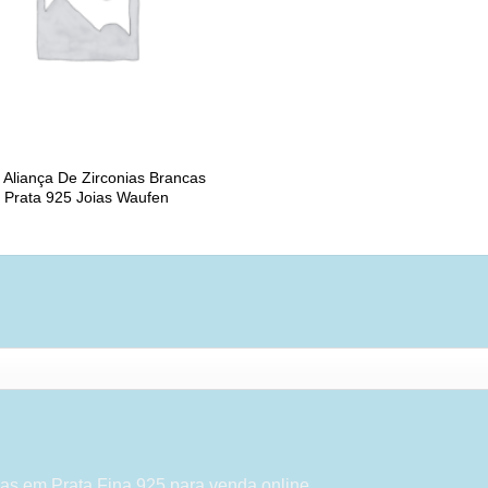
 Aliança De Zirconias Brancas
Prata 925 Joias Waufen
as em Prata Fina 925 para venda online.