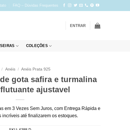
tato
FAQ – Dúvidas Frequentes
ENTRAR
SEIRAS
COLEÇÕES
/
Anéis
/
Anéis Prata 925
de gota safira e turmalina
flutuante ajustavel
s em 3 Vezes Sem Juros, com Entrega Rápida e
incríveis até finalizarem os estoques.
SKU:
6388-D