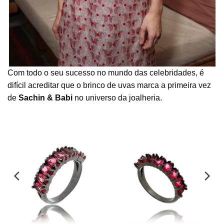
Com todo o seu sucesso no mundo das celebridades, é
difícil acreditar que o brinco de uvas marca a primeira vez
de
Sachin & Babi
no universo da joalheria.
Meia aliança ródio negro
Meia aliança ródio negro
de zirconias em gotinhas
navetes rubelitas semi joia
rubelitas