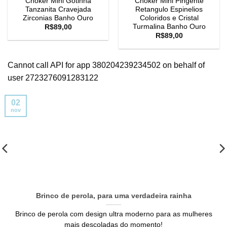
Choker Mini Gotinha
Choker Mini Pingente
Tanzanita Cravejada
Retangulo Espinelios
Zirconias Banho Ouro
Coloridos e Cristal
Turmalina Banho Ouro
R$
89,00
R$
89,00
Cannot call API for app 380204239234502 on behalf of
user 2723276091283122
02
nov
Brinco de perola, para uma verdadeira rainha
Brinco de perola com design ultra moderno para as mulheres
mais descoladas do momento!