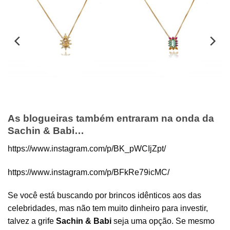
Choker Mini Pingente
Choker Mini Gotinha
Retangulo Espinelios
Tanzanita Cravejada
Coloridos e Cristal
Zirconias Banho Ouro
Turmalina Banho Ouro
R$
89,00
R$
89,00
As blogueiras também entraram na onda da
Sachin & Babi…
https://www.instagram.com/p/BK_pWCIjZpt/
https://www.instagram.com/p/BFkRe79icMC/
Se você está buscando por brincos idênticos aos das
celebridades, mas não tem muito dinheiro para investir,
talvez a grife
Sachin & Babi
seja uma opção. Se mesmo