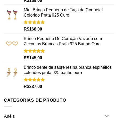
R$
189,00
5.00
de 5
Mini Brinco Pequeno de Taça de Coquetel
Colorido Prata 925 Ouro
Avaliação
R$
168,00
5.00
de 5
Brinco Pequeno De Coração Vazado com
Zirconias Brancas Prata 925 Banho Ouro
Avaliação
R$
145,00
5.00
de 5
Brinco dente de sabre resina branca espinélios
coloridos prata 925 banho ouro
Avaliação
R$
237,00
5.00
de 5
CATEGORIAS DE PRODUTO
Anéis