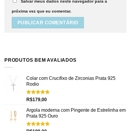
Salvar meus dados neste navegador para a
próxima vez que eu comentar.
PRODUTOS BEM AVALIADOS
Colar com Crucifixo de Zirconias Prata 925
Rodio
Avaliação
R$
179,00
5.00
de 5
Argola moderna com Pingente de Estrelinha em
Prata 925 Ouro
Avaliação