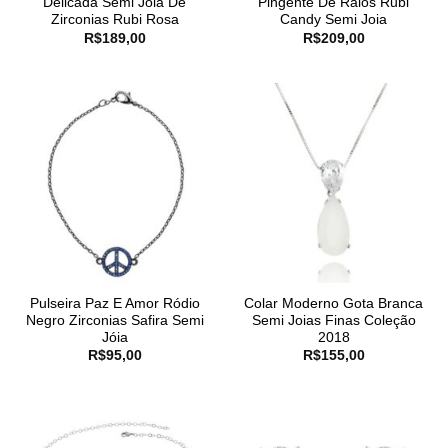
Delicada Semi Jóia De
Pingente De Raios Rubi
Zirconias Rubi Rosa
Candy Semi Joia
R$
189,00
R$
209,00
Pulseira Paz E Amor Ródio
Colar Moderno Gota Branca
Negro Zirconias Safira Semi
Semi Joias Finas Coleção
Jóia
2018
R$
95,00
R$
155,00