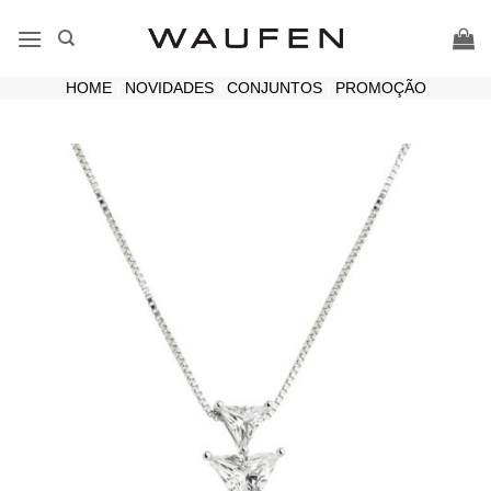
Skip
to
content
HOME
|
NOVIDADES
|
CONJUNTOS
|
PROMOÇÃO