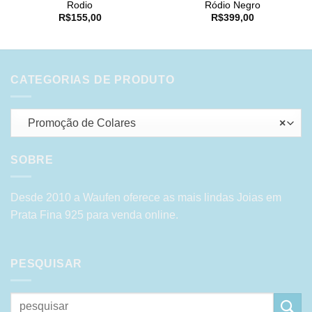
Rodio
Ródio Negro
R$
155,00
R$
399,00
CATEGORIAS DE PRODUTO
Promoção de Colares
×
SOBRE
Desde 2010 a Waufen oferece as mais lindas Joias em
Prata Fina 925 para venda online.
PESQUISAR
Pesquisar