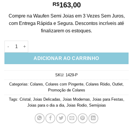
163,00
R$
Compre na Waufen Semi Joias em 3 Vezes Sem Juros,
com Entrega Rápida e Segura. Descontos incríveis até
finalizarem os estoques.
Colar Moderno Pingente De Triangulos Cristal Rodio Branco q
ADICIONAR AO CARRINHO
SKU:
1429-P
Categorias:
Colares
,
Colares com Pingente
,
Colares Ródio
,
Outlet
,
Promoção de Colares
Tags:
Cristal
,
Joias Delicadas
,
Joias Modernas
,
Joias para Festas
,
Joias para o dia a dia
,
Joias Rodio
,
Semijoias