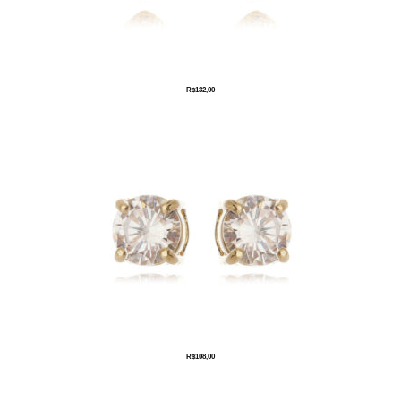
R$
132,00
R$
108,00