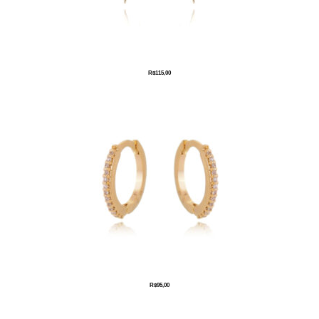
R$
115,00
R$
95,00