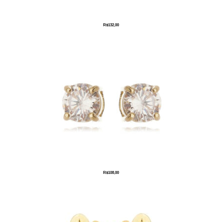
R$
132,00
R$
108,00