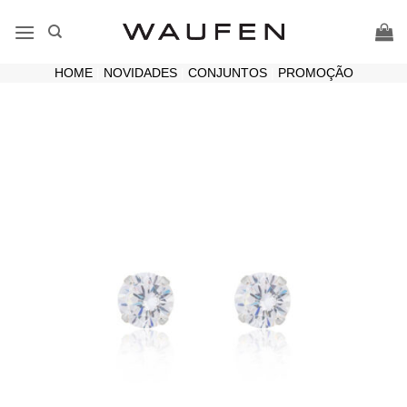
Skip
to
content
HOME
|
NOVIDADES
|
CONJUNTOS
|
PROMOÇÃO