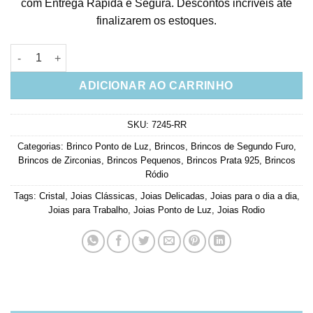
com Entrega Rápida e Segura. Descontos incríveis até
finalizarem os estoques.
Brinco ponto de luz 7mm zirconias brancas prata 925 rodio qu
ADICIONAR AO CARRINHO
SKU:
7245-RR
Categorias:
Brinco Ponto de Luz
,
Brincos
,
Brincos de Segundo Furo
,
Brincos de Zirconias
,
Brincos Pequenos
,
Brincos Prata 925
,
Brincos
Ródio
Tags:
Cristal
,
Joias Clássicas
,
Joias Delicadas
,
Joias para o dia a dia
,
Joias para Trabalho
,
Joias Ponto de Luz
,
Joias Rodio