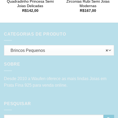
Quadradinho Princesa Semi
Zirconias Rubi Semi Joias
Joias Delicadas
Modernas
R$
142,00
R$
167,00
CATEGORIAS DE PRODUTO
Brincos Pequenos
×
SOBRE
Desde 2010 a Waufen oferece as mais lindas Joias em
Prata Fina 925 para venda online.
PESQUISAR
Pesquisar