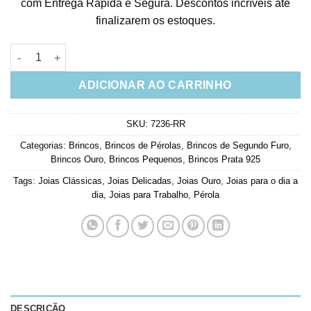
com Entrega Rápida e Segura. Descontos incríveis até
finalizarem os estoques.
Mini brinco de perola shell baby 4mm em prata 925 banho ouro
ADICIONAR AO CARRINHO
SKU:
7236-RR
Categorias:
Brincos
,
Brincos de Pérolas
,
Brincos de Segundo Furo
,
Brincos Ouro
,
Brincos Pequenos
,
Brincos Prata 925
Tags:
Joias Clássicas
,
Joias Delicadas
,
Joias Ouro
,
Joias para o dia a
dia
,
Joias para Trabalho
,
Pérola
DESCRIÇÃO