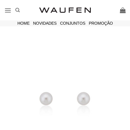
Skip
to
content
HOME
|
NOVIDADES
|
CONJUNTOS
|
PROMOÇÃO