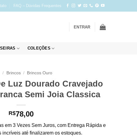
tato
FAQ – Dúvidas Frequentes
ENTRAR
SEIRAS
COLEÇÕES
o
/
Brincos
/
Brincos Ouro
De Luz Dourado Cravejado
Branca Semi Joia Classica
78,00
R$
s em 3 Vezes Sem Juros, com Entrega Rápida e
incríveis até finalizarem os estoques.