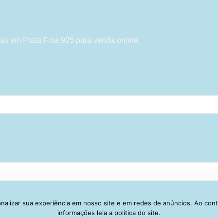
as em Prata Fina 925 para venda online.
alizar sua experiência em nosso site e em redes de anúncios. Ao con
Visa
PayPal
Stripe
MasterCard
Cash
informações leia a política do site.