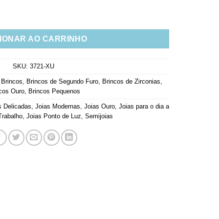
ravejado Por Zirconia Branca Semi Joia Classica quantidade
IONAR AO CARRINHO
SKU:
3721-XU
,
Brincos
,
Brincos de Segundo Furo
,
Brincos de Zirconias
,
cos Ouro
,
Brincos Pequenos
s Delicadas
,
Joias Modernas
,
Joias Ouro
,
Joias para o dia a
Trabalho
,
Joias Ponto de Luz
,
Semijoias