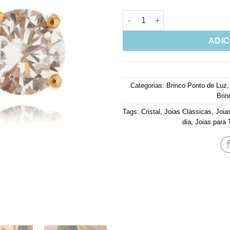
Brinco Ponto De Luz Dourado C
ADIC
Categorias:
Brinco Ponto de Luz
Brin
Tags:
Cristal
,
Joias Clássicas
,
Joia
dia
,
Joias para 