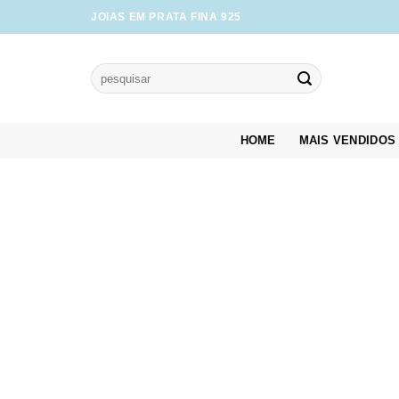
Skip
JOIAS EM PRATA FINA 925
to
content
Pesquisar
por:
HOME
MAIS VENDIDOS