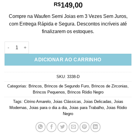
149,00
R$
Compre na Waufen Semi Joias em 3 Vezes Sem Juros,
com Entrega Rápida e Segura. Descontos incríveis até
finalizarem os estoques.
Brinco Amarelo Fusion Gota Media Rodio Negro Semi Joia Da 
ADICIONAR AO CARRINHO
SKU:
3338-D
Categorias:
Brincos
,
Brincos de Segundo Furo
,
Brincos de Zirconias
,
Brincos Pequenos
,
Brincos Ródio Negro
Tags:
Citrino Amarelo
,
Joias Clássicas
,
Joias Delicadas
,
Joias
Modernas
,
Joias para o dia a dia
,
Joias para Trabalho
,
Joias Ródio
Negro