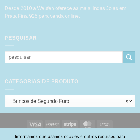
Desde 2010 a Waufen oferece as mais lindas Joias em
Prata Fina 925 para venda online.
PESQUISAR
Pesquisar
por:
CATEGORIAS DE PRODUTO
Brincos de Segundo Furo
×
Visa
PayPal
Stripe
MasterCard
Cash
On
Informamos que usamos cookies e outros recursos para
HOME
SOBRE
POLÍTICA DE PRIVACIDADE
ENTREGA
Delivery