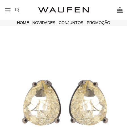
Skip
to
content
HOME
|
NOVIDADES
|
CONJUNTOS
|
PROMOÇÃO