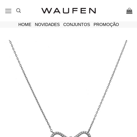
Skip
to
content
HOME
|
NOVIDADES
|
CONJUNTOS
|
PROMOÇÃO