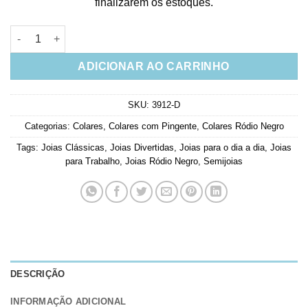
finalizarem os estoques.
Colar Laço De Zirconias Semijoia Em Rodio Negro quantidade
ADICIONAR AO CARRINHO
SKU:
3912-D
Categorias:
Colares
,
Colares com Pingente
,
Colares Ródio Negro
Tags:
Joias Clássicas
,
Joias Divertidas
,
Joias para o dia a dia
,
Joias
para Trabalho
,
Joias Ródio Negro
,
Semijoias
DESCRIÇÃO
INFORMAÇÃO ADICIONAL