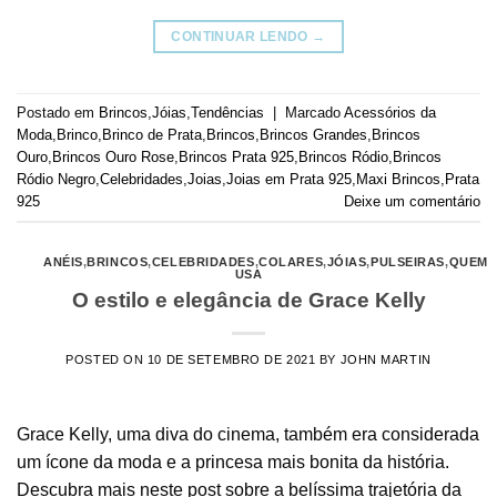
CONTINUAR LENDO
→
Postado em
Brincos
,
Jóias
,
Tendências
|
Marcado
Acessórios da
Moda
,
Brinco
,
Brinco de Prata
,
Brincos
,
Brincos Grandes
,
Brincos
Ouro
,
Brincos Ouro Rose
,
Brincos Prata 925
,
Brincos Ródio
,
Brincos
Ródio Negro
,
Celebridades
,
Joias
,
Joias em Prata 925
,
Maxi Brincos
,
Prata
925
Deixe um comentário
ANÉIS
,
BRINCOS
,
CELEBRIDADES
,
COLARES
,
JÓIAS
,
PULSEIRAS
,
QUEM
USA
O estilo e elegância de Grace Kelly
POSTED ON
10 DE SETEMBRO DE 2021
BY
JOHN MARTIN
Grace Kelly, uma diva do cinema, também era considerada
um ícone da moda e a princesa mais bonita da história.
Descubra mais neste post sobre a belíssima trajetória da