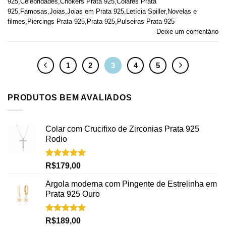
925
,
Celebridades
,
Chokers Prata 925
,
Colares Prata
925
,
Famosas
,
Joias
,
Joias em Prata 925
,
Letícia Spiller
,
Novelas e
filmes
,
Piercings Prata 925
,
Prata 925
,
Pulseiras Prata 925
Deixe um comentário
1
2
3
4
5
PRODUTOS BEM AVALIADOS
Colar com Crucifixo de Zirconias Prata 925
Rodio
Avaliação
R$
179,00
5.00
de 5
Argola moderna com Pingente de Estrelinha em
Prata 925 Ouro
Avaliação
R$
189,00