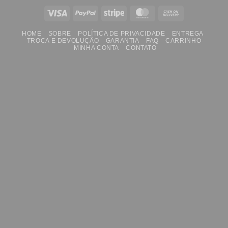
Visa
PayPal
Stripe
MasterCard
Cash
On
HOME
SOBRE
POLÍTICA DE PRIVACIDADE
ENTREGA
Delivery
TROCA E DEVOLUÇÃO
GARANTIA
FAQ
CARRINHO
MINHA CONTA
CONTATO