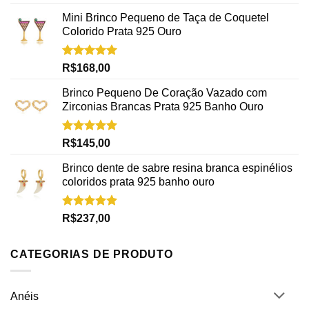
5.00
de 5
Mini Brinco Pequeno de Taça de Coquetel
Colorido Prata 925 Ouro
Avaliação
R$
168,00
5.00
de 5
Brinco Pequeno De Coração Vazado com
Zirconias Brancas Prata 925 Banho Ouro
Avaliação
R$
145,00
5.00
de 5
Brinco dente de sabre resina branca espinélios
coloridos prata 925 banho ouro
Avaliação
R$
237,00
5.00
de 5
CATEGORIAS DE PRODUTO
Anéis