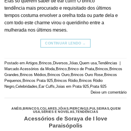
Elas só querem saber de ear cuff!!! O brinco
tendência mais procurado e requisitado dos últimos
tempos costuma envolver a orelha toda ou parte dela e
com todo este charme virou o queridinho entre a
mulherada nos últimos meses.
CONTINUAR LENDO
→
Postado em
Artigos
,
Brincos
,
Diversos
,
Jóias
,
Quem usa
,
Tendências
|
Marcado
Acessórios da Moda
,
Brinco
,
Brinco de Prata
,
Brincos
,
Brincos
Grandes
,
Brincos Médios
,
Brincos Ouro
,
Brincos Ouro Rose
,
Brincos
Pequenos
,
Brincos Prata 925
,
Brincos Ródio
,
Brincos Ródio
Negro
,
Celebridades
,
Ear Cuffs
,
Joias em Prata 925
,
Prata 925
Deixe um comentário
ANÉIS
,
BRINCOS
,
COLARES
,
JÓIAS
,
PIERCINGS
,
PULSEIRAS
,
QUEM
USA
,
SÉRIES E NOVELAS
,
TENDÊNCIAS
Acessórios de Soraya de I love
Paraisópolis