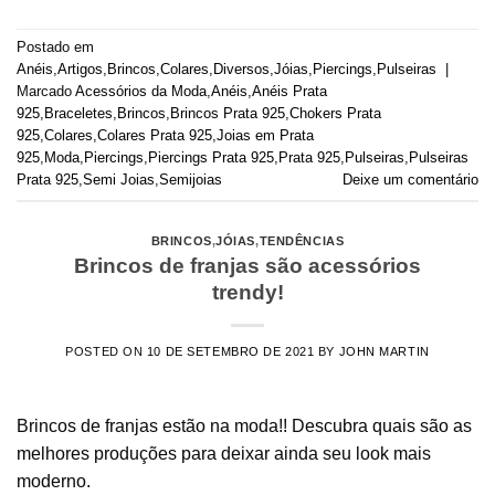
Postado em
Anéis
,
Artigos
,
Brincos
,
Colares
,
Diversos
,
Jóias
,
Piercings
,
Pulseiras
|
Marcado
Acessórios da Moda
,
Anéis
,
Anéis Prata
925
,
Braceletes
,
Brincos
,
Brincos Prata 925
,
Chokers Prata
925
,
Colares
,
Colares Prata 925
,
Joias em Prata
925
,
Moda
,
Piercings
,
Piercings Prata 925
,
Prata 925
,
Pulseiras
,
Pulseiras
Prata 925
,
Semi Joias
,
Semijoias
Deixe um comentário
BRINCOS
,
JÓIAS
,
TENDÊNCIAS
Brincos de franjas são acessórios
trendy!
POSTED ON
10 DE SETEMBRO DE 2021
BY
JOHN MARTIN
Brincos de franjas estão na moda!! Descubra quais são as
melhores produções para deixar ainda seu look mais
moderno.