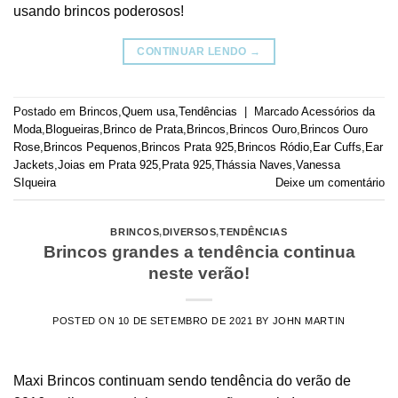
usando brincos poderosos!
CONTINUAR LENDO
→
Postado em
Brincos
,
Quem usa
,
Tendências
|
Marcado
Acessórios da
Moda
,
Blogueiras
,
Brinco de Prata
,
Brincos
,
Brincos Ouro
,
Brincos Ouro
Rose
,
Brincos Pequenos
,
Brincos Prata 925
,
Brincos Ródio
,
Ear Cuffs
,
Ear
Jackets
,
Joias em Prata 925
,
Prata 925
,
Thássia Naves
,
Vanessa
SIqueira
Deixe um comentário
BRINCOS
,
DIVERSOS
,
TENDÊNCIAS
Brincos grandes a tendência continua
neste verão!
POSTED ON
10 DE SETEMBRO DE 2021
BY
JOHN MARTIN
Maxi Brincos continuam sendo tendência do verão de